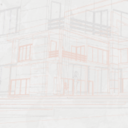
Преимущества учебного центра
Программное обеспечение, инновационные технологии
образования, дидактические и интерактивные методики
обучения обеспечивают достижение эффективного результата.
Перечень услуг, которые предоставляет образовательный
центр:
1. Повышение квалификации: строительство, проектирование,
архитектура, энергоаудит, пожарная безопасность, многое
другое. Во время обучения специалист или рабочий получает
доступ к новым, актуальным данным, знаниям в сфере, в
которой он компетентен. Возобновляются устаревшие навыки,
приобретает новый опыт.
2. Переподготовка персонала. Повышается компетентность
специалиста или работника конкретной области;
приобретаются новые навыки, умения, знания. Подготовка
может быть использована в качестве получения второго