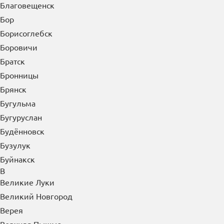
Благовещенск
Бор
Борисоглебск
Боровичи
Братск
Бронницы
Брянск
Бугульма
Бугуруслан
Будённовск
Бузулук
Буйнакск
В
Великие Луки
Великий Новгород
Верея