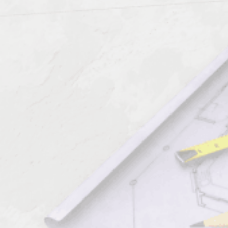
высшего образования.
Все указанные направления позволяют получить новую
профессию или расширить функции уже существующего
профиля без отрыва от основного производства,
дистанционно. За несколько дней компания предоставит не
только все методические материалы, литературу, но примет
онлайн экзамен, выдаст подтверждающий документ.
Многопрофильность обучения обеспечивает возможность
специалистов, рабочих, топ менеджеров оперативно, по
доступной цене, повышать компетентность субъектов,
получать диплом, приложения к нему.
Документы по результатам курса
Профессиональное обучение проходит дистанционно.
Каждый учащийся получает доступ к онлайн аккаунту, где
всегда доступны результаты подготовки.
Все выдаваемые документы соответствуют установленным
государственным образцам РФ.
Они котируются на территории государства, используются для
трудоустройства во многих странах СНГ.