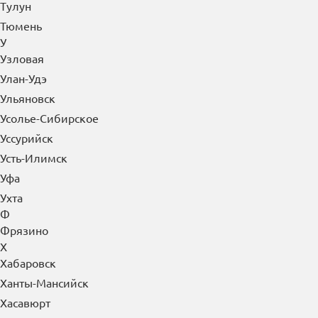
Тулун
Тюмень
У
Узловая
Улан-Удэ
Ульяновск
Усолье-Сибирское
Уссурийск
Усть-Илимск
Уфа
Ухта
Ф
Фрязино
Х
Хабаровск
Ханты-Мансийск
Хасавюрт