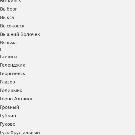
Воткинск
Выборг
Выкса
Высоковск
Вышний Волочек
Вязьма
Г
Гатчина
Геленджик
Георгиевск
Глазов
Голицыно
Горно-Алтайск
Грозный
Губкин
Гуково
Гусь-Хрустальный