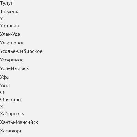
Тулун
Тюмень
У
Узловая
Улан-Удэ
Ульяновск
Усолье-Сибирское
Уссурийск
Усть-Илимск
Уфа
Ухта
Ф
Фрязино
Х
Хабаровск
Ханты-Мансийск
Хасавюрт