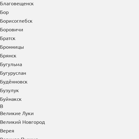
Благовещенск
Бор
Борисоглебск
Боровичи
Братск
Бронницы
Брянск
Бугульма
Бугуруслан
Будённовск
Бузулук
Буйнакск
В
Великие Луки
Великий Новгород
Верея