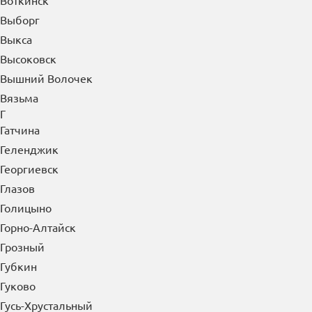
Воткинск
Выборг
Выкса
Высоковск
Вышний Волочек
Вязьма
Г
Гатчина
Геленджик
Георгиевск
Глазов
Голицыно
Горно-Алтайск
Грозный
Губкин
Гуково
Гусь-Хрустальный