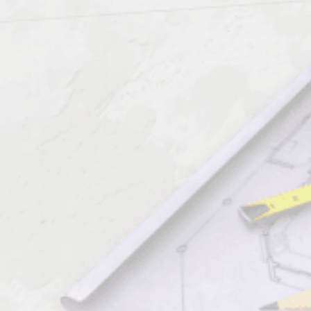
высшего образования.
Все указанные направления позволяют получить новую
профессию или расширить функции уже существующего
профиля без отрыва от основного производства,
дистанционно. За несколько дней компания предоставит не
только все методические материалы, литературу, но примет
онлайн экзамен, выдаст подтверждающий документ.
Многопрофильность обучения обеспечивает возможность
специалистов, рабочих, топ менеджеров оперативно, по
доступной цене, повышать компетентность субъектов,
получать диплом, приложения к нему.
Документы по результатам курса
Профессиональное обучение проходит дистанционно.
Каждый учащийся получает доступ к онлайн аккаунту, где
всегда доступны результаты подготовки.
Все выдаваемые документы соответствуют установленным
государственным образцам РФ.
Они котируются на территории государства, используются для
трудоустройства во многих странах СНГ.