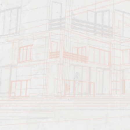
Преимущества учебного центра
Программное обеспечение, инновационные технологии
образования, дидактические и интерактивные методики
обучения обеспечивают достижение эффективного результата.
Перечень услуг, которые предоставляет образовательный
центр:
1. Повышение квалификации: строительство, проектирование,
архитектура, энергоаудит, пожарная безопасность, многое
другое. Во время обучения специалист или рабочий получает
доступ к новым, актуальным данным, знаниям в сфере, в
которой он компетентен. Возобновляются устаревшие навыки,
приобретает новый опыт.
2. Переподготовка персонала. Повышается компетентность
специалиста или работника конкретной области;
приобретаются новые навыки, умения, знания. Подготовка
может быть использована в качестве получения второго