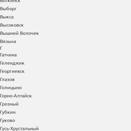
Воткинск
Выборг
Выкса
Высоковск
Вышний Волочек
Вязьма
Г
Гатчина
Геленджик
Георгиевск
Глазов
Голицыно
Горно-Алтайск
Грозный
Губкин
Гуково
Гусь-Хрустальный