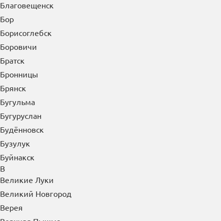
Благовещенск
Бор
Борисоглебск
Боровичи
Братск
Бронницы
Брянск
Бугульма
Бугуруслан
Будённовск
Бузулук
Буйнакск
В
Великие Луки
Великий Новгород
Верея