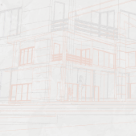
Преимущества учебного центра
Программное обеспечение, инновационные технологии
образования, дидактические и интерактивные методики
обучения обеспечивают достижение эффективного результата.
Перечень услуг, которые предоставляет образовательный
центр:
1. Повышение квалификации: строительство, проектирование,
архитектура, энергоаудит, пожарная безопасность, многое
другое. Во время обучения специалист или рабочий получает
доступ к новым, актуальным данным, знаниям в сфере, в
которой он компетентен. Возобновляются устаревшие навыки,
приобретает новый опыт.
2. Переподготовка персонала. Повышается компетентность
специалиста или работника конкретной области;
приобретаются новые навыки, умения, знания. Подготовка
может быть использована в качестве получения второго