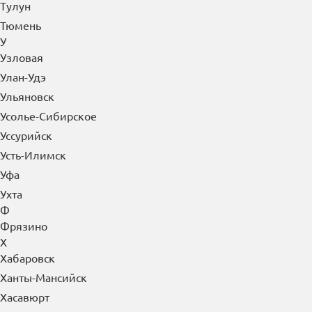
Тулун
Тюмень
У
Узловая
Улан-Удэ
Ульяновск
Усолье-Сибирское
Уссурийск
Усть-Илимск
Уфа
Ухта
Ф
Фрязино
Х
Хабаровск
Ханты-Мансийск
Хасавюрт