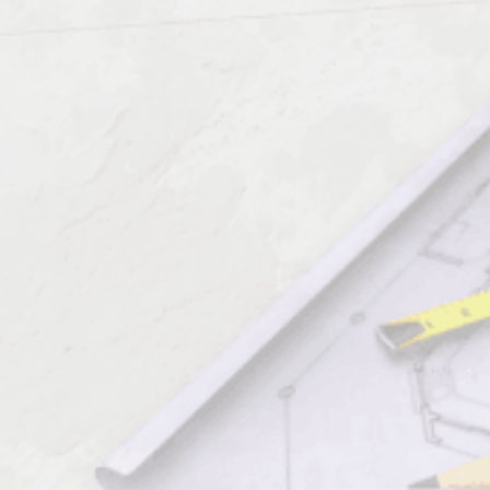
высшего образования.
Все указанные направления позволяют получить новую
профессию или расширить функции уже существующего
профиля без отрыва от основного производства,
дистанционно. За несколько дней компания предоставит не
только все методические материалы, литературу, но примет
онлайн экзамен, выдаст подтверждающий документ.
Многопрофильность обучения обеспечивает возможность
специалистов, рабочих, топ менеджеров оперативно, по
доступной цене, повышать компетентность субъектов,
получать диплом, приложения к нему.
Документы по результатам курса
Профессиональное обучение проходит дистанционно.
Каждый учащийся получает доступ к онлайн аккаунту, где
всегда доступны результаты подготовки.
Все выдаваемые документы соответствуют установленным
государственным образцам РФ.
Они котируются на территории государства, используются для
трудоустройства во многих странах СНГ.