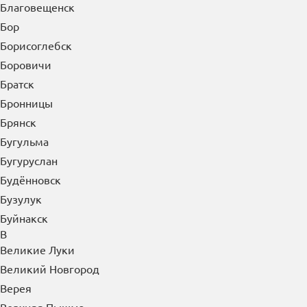
Благовещенск
Бор
Борисоглебск
Боровичи
Братск
Бронницы
Брянск
Бугульма
Бугуруслан
Будённовск
Бузулук
Буйнакск
В
Великие Луки
Великий Новгород
Верея