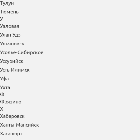
Тулун
Тюмень
У
Узловая
Улан-Удэ
Ульяновск
Усолье-Сибирское
Уссурийск
Усть-Илимск
Уфа
Ухта
Ф
Фрязино
Х
Хабаровск
Ханты-Мансийск
Хасавюрт