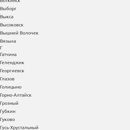
Воткинск
Выборг
Выкса
Высоковск
Вышний Волочек
Вязьма
Г
Гатчина
Геленджик
Георгиевск
Глазов
Голицыно
Горно-Алтайск
Грозный
Губкин
Гуково
Гусь-Хрустальный