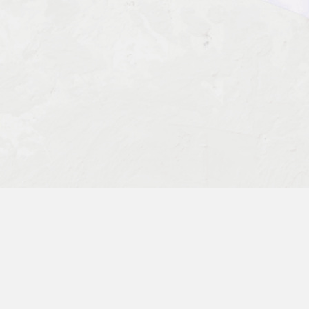
Опиловщик камня