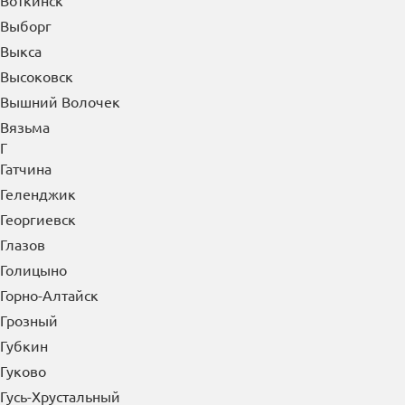
Воткинск
Выборг
Выкса
Высоковск
Вышний Волочек
Вязьма
Г
Гатчина
Геленджик
Георгиевск
Глазов
Голицыно
Горно-Алтайск
Грозный
Губкин
Гуково
Гусь-Хрустальный