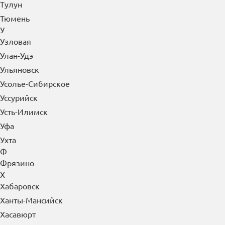
Тулун
Тюмень
У
Узловая
Улан-Удэ
Ульяновск
Усолье-Сибирское
Уссурийск
Усть-Илимск
Уфа
Ухта
Ф
Фрязино
Х
Хабаровск
Ханты-Мансийск
Хасавюрт