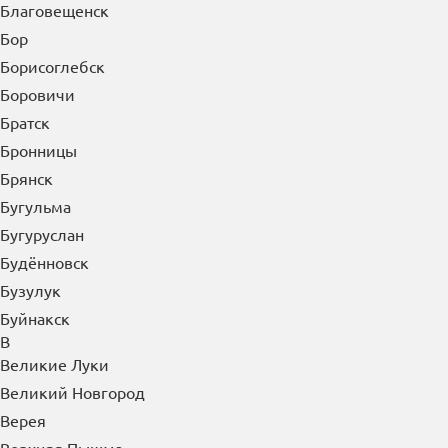
Благовещенск
Бор
Борисоглебск
Боровичи
Братск
Бронницы
Брянск
Бугульма
Бугуруслан
Будённовск
Бузулук
Буйнакск
В
Великие Луки
Великий Новгород
Верея