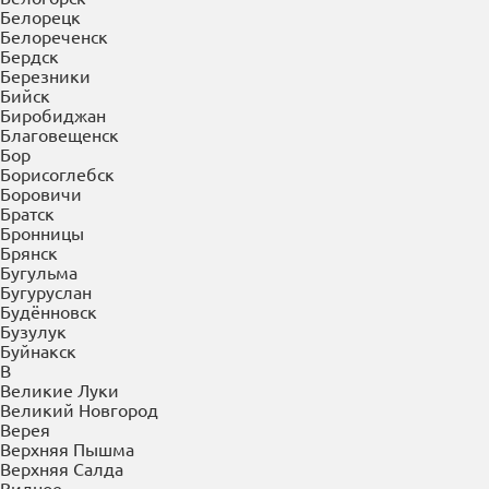
Балашиха
Балашов
Барнаул
Батайск
Белгород
Белово
Белогорск
Белорецк
Белореченск
Бердск
Березники
Бийск
Биробиджан
Благовещенск
Бор
Борисоглебск
Боровичи
Братск
Бронницы
Брянск
Бугульма
Бугуруслан
Будённовск
Бузулук