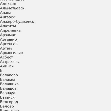
×
Выберите Ваш регион:
Абакан
А
Абакан
Азов
Александров
Алексин
Альметьевск
Анапа
Ангарск
Анжеро-Судженск
Апатиты
Апрелевка
Арзамас
Армавир
Арсеньев
Артем
Архангельск
Асбест
Астрахань
Ачинск
Б
Балаково
Балахна