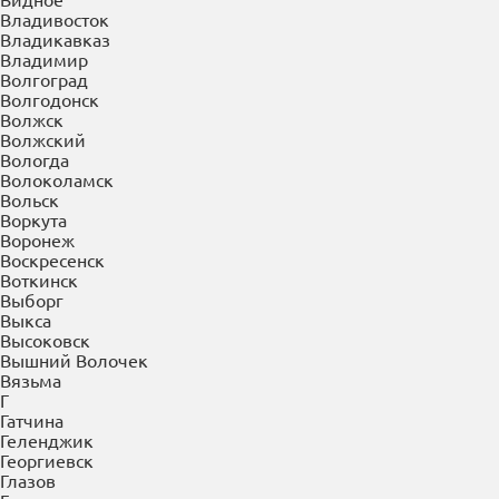
Буйнакск
В
Великие Луки
Великий Новгород
Верея
Верхняя Пышма
Верхняя Салда
Видное
Владивосток
Владикавказ
Владимир
Волгоград
Волгодонск
Волжск
Волжский
Вологда
Волоколамск
Вольск
Воркута
Воронеж
Воскресенск
Воткинск
Выборг
Выкса
Высоковск