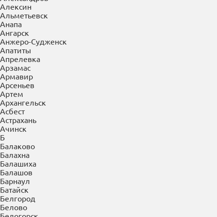
×
Выберите Ваш регион:
Абакан
А
Абакан
Азов
Александров
Алексин
Альметьевск
Анапа
Ангарск
Анжеро-Судженск
Апатиты
Апрелевка
Арзамас
Армавир
Арсеньев
Артем
Архангельск
Асбест
Астрахань
Ачинск
Б
Балаково