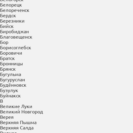
Балахна
Балашиха
Балашов
Барнаул
Батайск
Белгород
Белово
Белогорск
Белорецк
Белореченск
Бердск
Березники
Бийск
Биробиджан
Благовещенск
Бор
Борисоглебск
Боровичи
Братск
Бронницы
Брянск
Бугульма
Бугуруслан
Будённовск
Бузулук