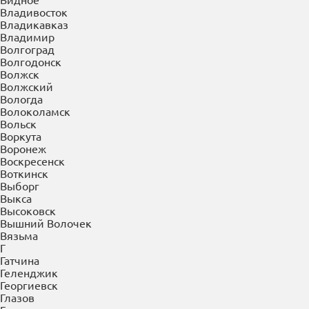
Буйнакск
В
Великие Луки
Великий Новгород
Верея
Верхняя Пышма
Верхняя Салда
Видное
Владивосток
Владикавказ
Владимир
Волгоград
Волгодонск
Волжск
Волжский
Вологда
Волоколамск
Вольск
Воркута
Воронеж
Воскресенск
Воткинск
Выборг
Выкса
Высоковск