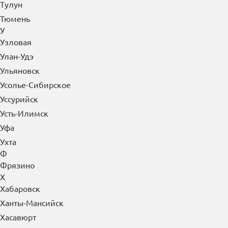
Тулун
Тюмень
У
Узловая
Улан-Удэ
Ульяновск
Усолье-Сибирское
Уссурийск
Усть-Илимск
Уфа
Ухта
Ф
Фрязино
Х
Хабаровск
Ханты-Мансийск
Хасавюрт