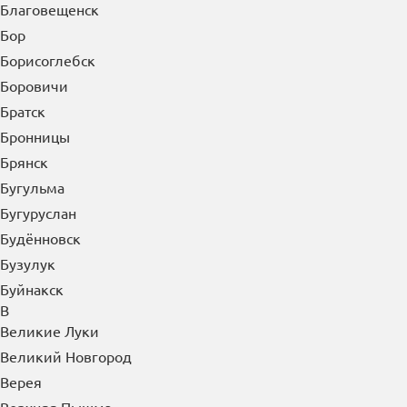
Благовещенск
Бор
Борисоглебск
Боровичи
Братск
Бронницы
Брянск
Бугульма
Бугуруслан
Будённовск
Бузулук
Буйнакск
В
Великие Луки
Великий Новгород
Верея