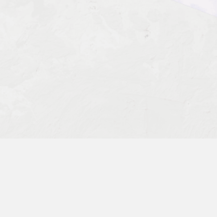
Отливщик литых бумажных
изделий