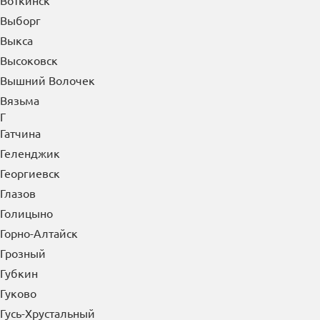
Воткинск
Выборг
Выкса
Высоковск
Вышний Волочек
Вязьма
Г
Гатчина
Геленджик
Георгиевск
Глазов
Голицыно
Горно-Алтайск
Грозный
Губкин
Гуково
Гусь-Хрустальный