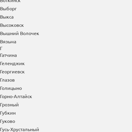
Воткинск
Выборг
Выкса
Высоковск
Вышний Волочек
Вязьма
Г
Гатчина
Геленджик
Георгиевск
Глазов
Голицыно
Горно-Алтайск
Грозный
Губкин
Гуково
Гусь-Хрустальный