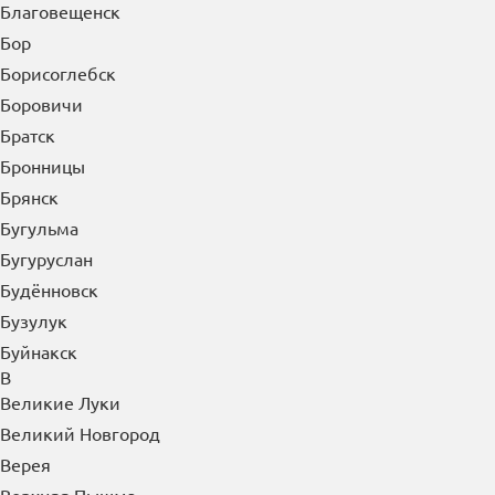
Благовещенск
Бор
Борисоглебск
Боровичи
Братск
Бронницы
Брянск
Бугульма
Бугуруслан
Будённовск
Бузулук
Буйнакск
В
Великие Луки
Великий Новгород
Верея