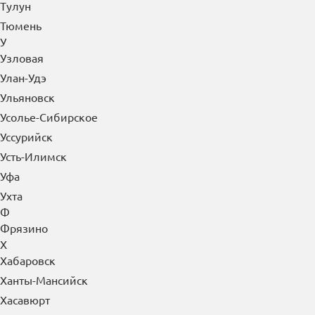
Тулун
Тюмень
У
Узловая
Улан-Удэ
Ульяновск
Усолье-Сибирское
Уссурийск
Усть-Илимск
Уфа
Ухта
Ф
Фрязино
Х
Хабаровск
Ханты-Мансийск
Хасавюрт