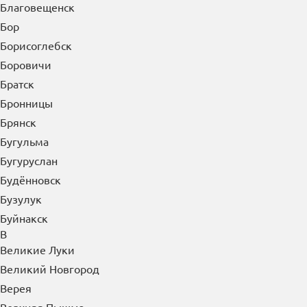
Благовещенск
Бор
Борисоглебск
Боровичи
Братск
Бронницы
Брянск
Бугульма
Бугуруслан
Будённовск
Бузулук
Буйнакск
В
Великие Луки
Великий Новгород
Верея