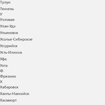
Тулун
Тюмень
У
Узловая
Улан-Удэ
Ульяновск
Усолье-Сибирское
Уссурийск
Усть-Илимск
Уфа
Ухта
Ф
Фрязино
Х
Хабаровск
Ханты-Мансийск
Хасавюрт