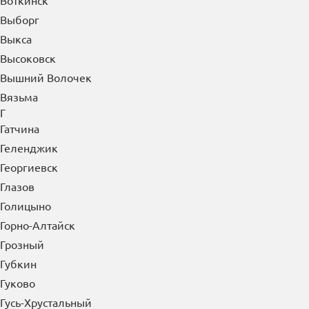
Воткинск
Выборг
Выкса
Высоковск
Вышний Волочек
Вязьма
Г
Гатчина
Геленджик
Георгиевск
Глазов
Голицыно
Горно-Алтайск
Грозный
Губкин
Гуково
Гусь-Хрустальный