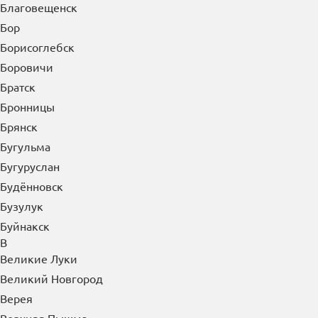
Благовещенск
Бор
Борисоглебск
Боровичи
Братск
Бронницы
Брянск
Бугульма
Бугуруслан
Будённовск
Бузулук
Буйнакск
В
Великие Луки
Великий Новгород
Верея