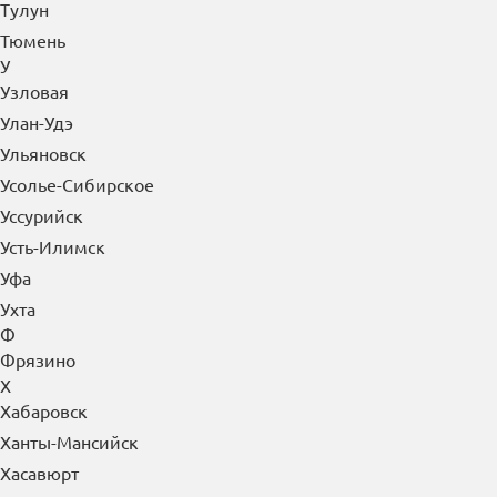
Тулун
Тюмень
У
Узловая
Улан-Удэ
Ульяновск
Усолье-Сибирское
Уссурийск
Усть-Илимск
Уфа
Ухта
Ф
Фрязино
Х
Хабаровск
Ханты-Мансийск
Хасавюрт