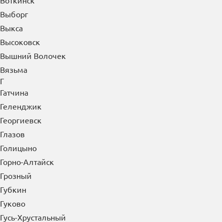
Воткинск
Выборг
Выкса
Высоковск
Вышний Волочек
Вязьма
Г
Гатчина
Геленджик
Георгиевск
Глазов
Голицыно
Горно-Алтайск
Грозный
Губкин
Гуково
Гусь-Хрустальный