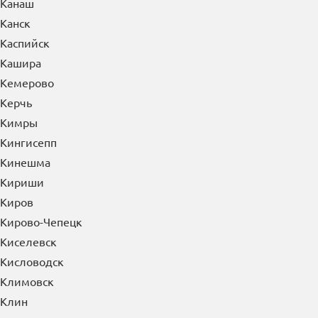
Камышин
Канаш
Канск
Каспийск
Кашира
Кемерово
Керчь
Кимры
Кингисепп
Кинешма
Кириши
Киров
Кирово-Чепецк
Киселевск
Кисловодск
Климовск