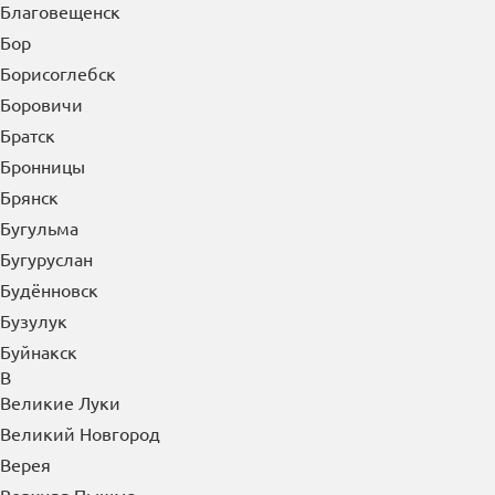
Биробиджан
Благовещенск
Бор
Борисоглебск
Боровичи
Братск
Бронницы
Брянск
Бугульма
Бугуруслан
Будённовск
Бузулук
Буйнакск
В
Великие Луки
Великий Новгород