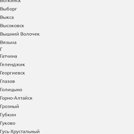
Воткинск
Выборг
Выкса
Высоковск
Вышний Волочек
Вязьма
Г
Гатчина
Геленджик
Георгиевск
Глазов
Голицыно
Горно-Алтайск
Грозный
Губкин
Гуково
Гусь-Хрустальный