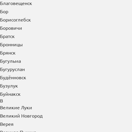
Благовещенск
Бор
Борисоглебск
Боровичи
Братск
Бронницы
Брянск
Бугульма
Бугуруслан
Будённовск
Бузулук
Буйнакск
В
Великие Луки
Великий Новгород
Верея