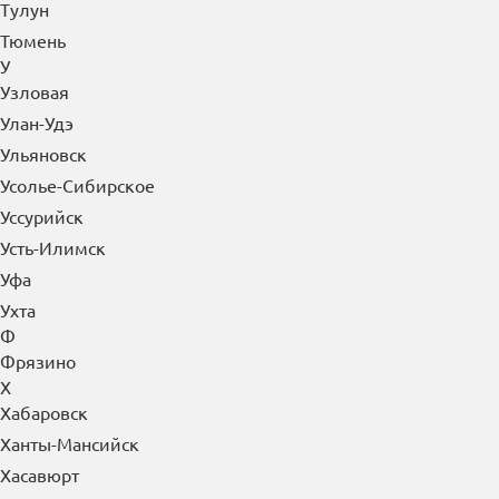
Тулун
Тюмень
У
Узловая
Улан-Удэ
Ульяновск
Усолье-Сибирское
Уссурийск
Усть-Илимск
Уфа
Ухта
Ф
Фрязино
Х
Хабаровск
Ханты-Мансийск
Хасавюрт