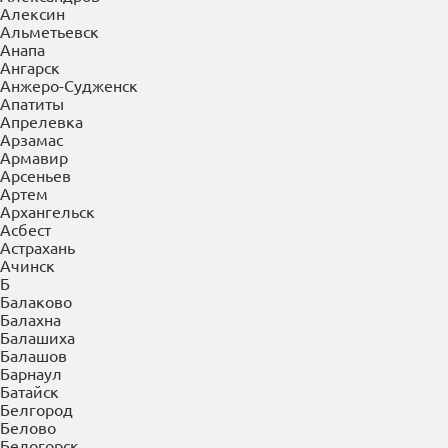
×
Выберите Ваш регион:
Керчь
А
Абакан
Азов
Александров
Алексин
Альметьевск
Анапа
Ангарск
Анжеро-Судженск
Апатиты
Апрелевка
Арзамас
Армавир
Арсеньев
Артем
Архангельск
Асбест
Астрахань
Ачинск
Б
Балаково