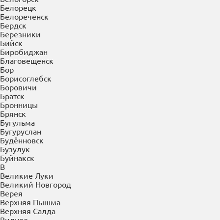
Балахна
Балашиха
Балашов
Барнаул
Батайск
Белгород
Белово
Белогорск
Белорецк
Белореченск
Бердск
Березники
Бийск
Биробиджан
Благовещенск
Бор
Борисоглебск
Боровичи
Братск
Бронницы
Брянск
Бугульма
Бугуруслан
Будённовск
Бузулук