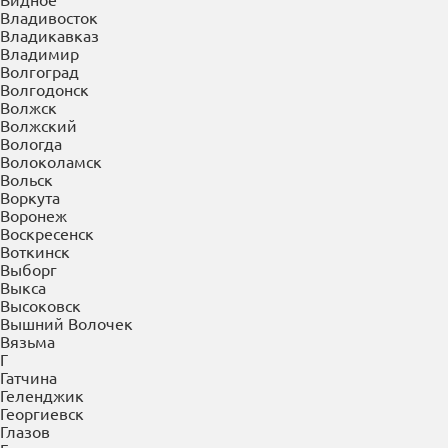
Буйнакск
В
Великие Луки
Великий Новгород
Верея
Верхняя Пышма
Верхняя Салда
Видное
Владивосток
Владикавказ
Владимир
Волгоград
Волгодонск
Волжск
Волжский
Вологда
Волоколамск
Вольск
Воркута
Воронеж
Воскресенск
Воткинск
Выборг
Выкса
Высоковск