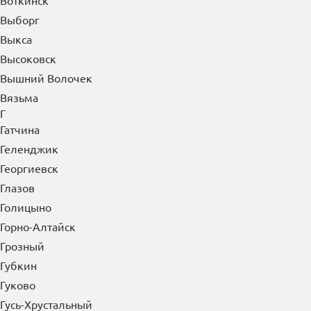
Воткинск
Выборг
Выкса
Высоковск
Вышний Волочек
Вязьма
Г
Гатчина
Геленджик
Георгиевск
Глазов
Голицыно
Горно-Алтайск
Грозный
Губкин
Гуково
Гусь-Хрустальный