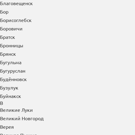
Благовещенск
Бор
Борисоглебск
Боровичи
Братск
Бронницы
Брянск
Бугульма
Бугуруслан
Будённовск
Бузулук
Буйнакск
В
Великие Луки
Великий Новгород
Верея