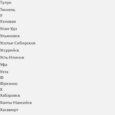
Тулун
Тюмень
У
Узловая
Улан-Удэ
Ульяновск
Усолье-Сибирское
Уссурийск
Усть-Илимск
Уфа
Ухта
Ф
Фрязино
Х
Хабаровск
Ханты-Мансийск
Хасавюрт