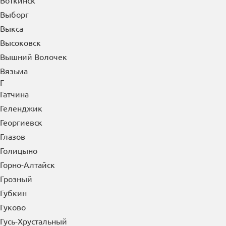
Воткинск
Выборг
Выкса
Высоковск
Вышний Волочек
Вязьма
Г
Гатчина
Геленджик
Георгиевск
Глазов
Голицыно
Горно-Алтайск
Грозный
Губкин
Гуково
Гусь-Хрустальный