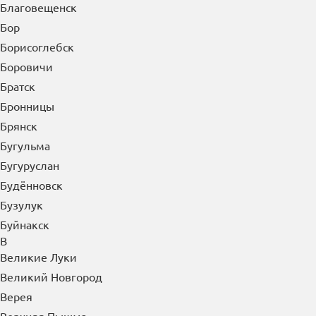
Благовещенск
Бор
Борисоглебск
Боровичи
Братск
Бронницы
Брянск
Бугульма
Бугуруслан
Будённовск
Бузулук
Буйнакск
В
Великие Луки
Великий Новгород
Верея