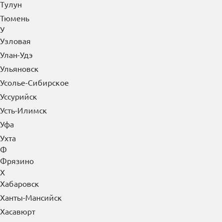
Тулун
Тюмень
У
Узловая
Улан-Удэ
Ульяновск
Усолье-Сибирское
Уссурийск
Усть-Илимск
Уфа
Ухта
Ф
Фрязино
Х
Хабаровск
Ханты-Мансийск
Хасавюрт