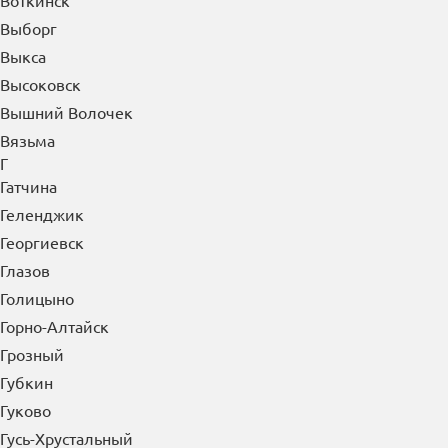
Воткинск
Выборг
Выкса
Высоковск
Вышний Волочек
Вязьма
Г
Гатчина
Геленджик
Георгиевск
Глазов
Голицыно
Горно-Алтайск
Грозный
Губкин
Гуково
Гусь-Хрустальный