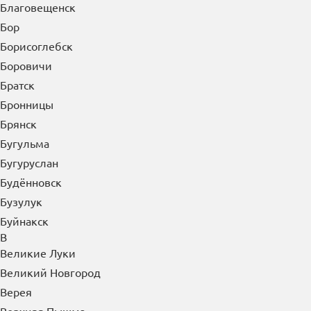
Благовещенск
Бор
Борисоглебск
Боровичи
Братск
Бронницы
Брянск
Бугульма
Бугуруслан
Будённовск
Бузулук
Буйнакск
В
Великие Луки
Великий Новгород
Верея