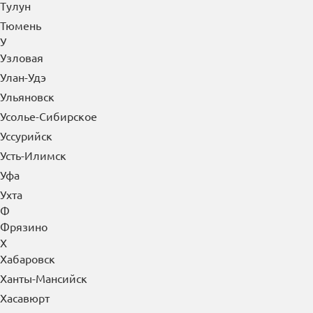
Тулун
Тюмень
У
Узловая
Улан-Удэ
Ульяновск
Усолье-Сибирское
Уссурийск
Усть-Илимск
Уфа
Ухта
Ф
Фрязино
Х
Хабаровск
Ханты-Мансийск
Хасавюрт