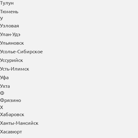
Тулун
Тюмень
У
Узловая
Улан-Удэ
Ульяновск
Усолье-Сибирское
Уссурийск
Усть-Илимск
Уфа
Ухта
Ф
Фрязино
Х
Хабаровск
Ханты-Мансийск
Хасавюрт