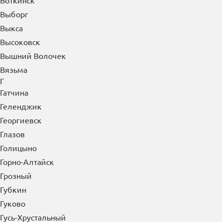
Воткинск
Выборг
Выкса
Высоковск
Вышний Волочек
Вязьма
Г
Гатчина
Геленджик
Георгиевск
Глазов
Голицыно
Горно-Алтайск
Грозный
Губкин
Гуково
Гусь-Хрустальный