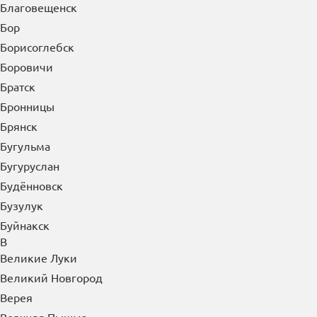
Благовещенск
Бор
Борисоглебск
Боровичи
Братск
Бронницы
Брянск
Бугульма
Бугуруслан
Будённовск
Бузулук
Буйнакск
В
Великие Луки
Великий Новгород
Верея