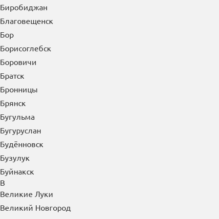
Благовещенск
Бор
Борисоглебск
Боровичи
Братск
Бронницы
Брянск
Бугульма
Бугуруслан
Будённовск
Бузулук
Буйнакск
В
Великие Луки
Великий Новгород
Верея