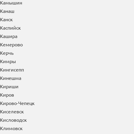
Канаш
Канск
Каспийск
Кашира
Кемерово
Керчь
Кимры
Кингисепп
Кинешма
Кириши
Киров
Кирово-Чепецк
Киселевск
Кисловодск
Климовск
Клин