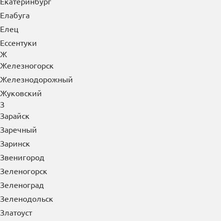
Елец
Ессентуки
Ж
Железногорск
Железнодорожный
Жуковский
З
Зарайск
Заречный
Заринск
Звенигород
Зеленогорск
Зеленоград
Зеленодольск
Златоуст
И
Иваново