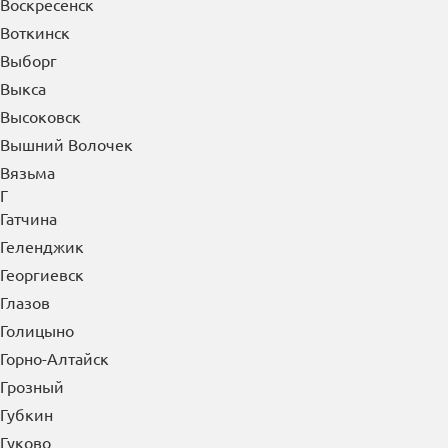
Воткинск
Выборг
Выкса
Высоковск
Вышний Волочек
Вязьма
Г
Гатчина
Геленджик
Георгиевск
Глазов
Голицыно
Горно-Алтайск
Грозный
Губкин
Гуково
Гусь-Хрустальный