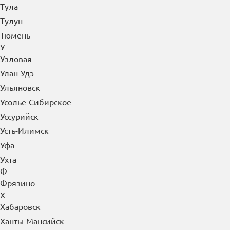
Тулун
Тюмень
У
Узловая
Улан-Удэ
Ульяновск
Усолье-Сибирское
Уссурийск
Усть-Илимск
Уфа
Ухта
Ф
Фрязино
Х
Хабаровск
Ханты-Мансийск
Хасавюрт