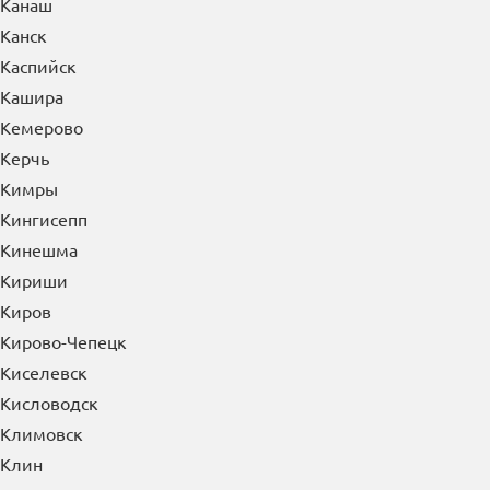
Калининград
Калуга
Каменск-Уральский
Каменск-Шахтинский
Камышин
Канаш
Канск
Каспийск
Кашира
Кемерово
Керчь
Кимры
Кингисепп
Кинешма
Кириши
Киров