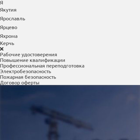
Электроугли
Элиста
Энгельс
Ю
Южно-Сахалинск
Юрга
Я
Якутия
Ярославль
Ярцево
Яхрома
Керчь
Рабочие удостоверения
Повышение квалификации
Профессиональная переподготовка
Электробезопасность
Пожарная безопасность
Договор оферты