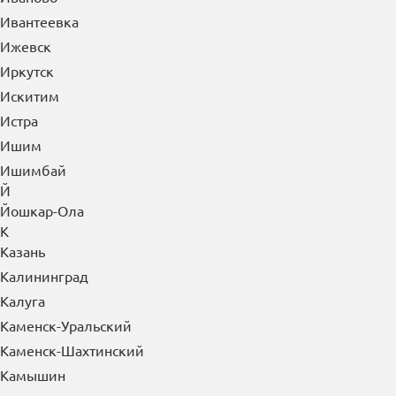
Зеленогорск
Зеленоград
Зеленодольск
Златоуст
И
Иваново
Ивантеевка
Ижевск
Иркутск
Искитим
Истра
Ишим
Ишимбай
Й
Йошкар-Ола
К
Казань