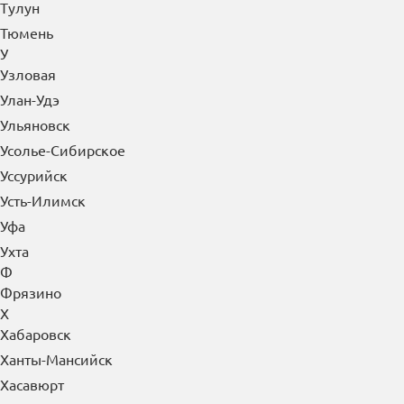
Томск
Троицк
Туапсе
Туймазы
Тула
Тулун
Тюмень
У
Узловая
Улан-Удэ
Ульяновск
Усолье-Сибирское
Уссурийск
Усть-Илимск
Уфа
Ухта