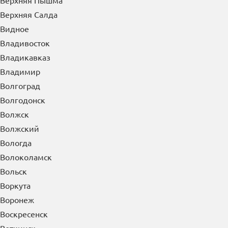
Буйнакск
В
Великие Луки
Великий Новгород
Верея
Верхняя Пышма
Верхняя Салда
Видное
Владивосток
Владикавказ
Владимир
Волгоград
Волгодонск
Волжск
Волжский
Вологда