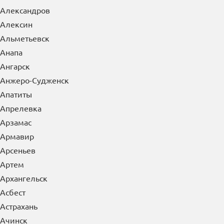
×
Выберите Ваш регион:
Керчь
А
Абакан
Азов
Александров
Алексин
Альметьевск
Анапа
Ангарск
Анжеро-Судженск
Апатиты
Апрелевка
Арзамас
Армавир