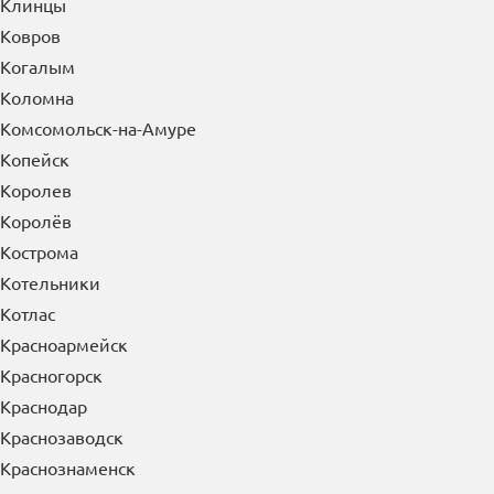
Кирово-Чепецк
Киселевск
Кисловодск
Климовск
Клин
Клинцы
Ковров
Когалым
Коломна
Комсомольск-на-Амуре
Копейск
Королев
Королёв
Кострома
Котельники
Котлас