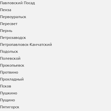
Орехово-Зуево
Орск
Осинники
Отрадный
П
Павлово
Павловский Посад
Пенза
Первоуральск
Пересвет
Пермь
Петрозаводск
Петропавловск-Камчатский
Подольск
Полевской
Прокопьевск
Протвино