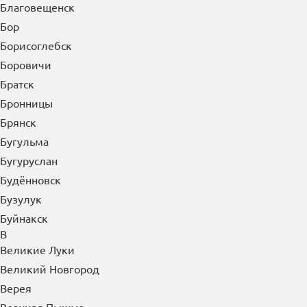
Белореченск
Бердск
Березники
Бийск
Биробиджан
Благовещенск
Бор
Борисоглебск
Боровичи
Братск
Бронницы
Брянск
Бугульма
Бугуруслан
Будённовск
Бузулук