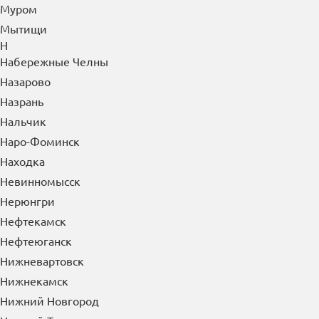
Можайск
Мончегорск
Москва
Московский
Мурманск
Муром
Мытищи
Н
Набережные Челны
Назарово
Назрань
Нальчик
Наро-Фоминск
Находка
Невинномысск
Нерюнгри