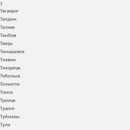
Старый Оскол
Стерлитамак
Ступино
Сургут
Сызрань
Сыктывкар
Т
Таганрог
Талдом
Талнах
Тамбов
Тверь
Тимашевск
Тихвин
Тихорецк
Тобольск
Тольятти