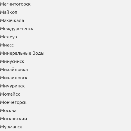
Луховицы
Лысьва
Лыткарино
Люберцы
М
Магадан
Магнитогорск
Майкоп
Махачкала
Междуреченск
Мелеуз
Миасс
Минеральные Воды
Минусинск
Михайловка
Михайловск
Мичуринск