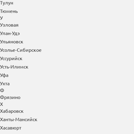
Тулун
Тюмень
У
Узловая
Улан-Удэ
Ульяновск
Усолье-Сибирское
Уссурийск
Усть-Илимск
Уфа
Ухта
Ф
Фрязино
Х
Хабаровск
Ханты-Мансийск
Хасавюрт