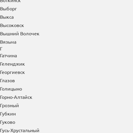
Воткинск
Выборг
Выкса
Высоковск
Вышний Волочек
Вязьма
Г
Гатчина
Геленджик
Георгиевск
Глазов
Голицыно
Горно-Алтайск
Грозный
Губкин
Гуково
Гусь-Хрустальный