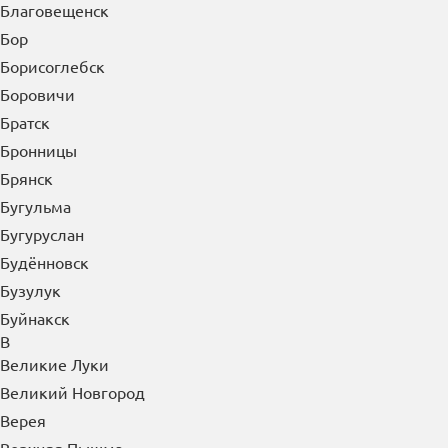
Благовещенск
Бор
Борисоглебск
Боровичи
Братск
Бронницы
Брянск
Бугульма
Бугуруслан
Будённовск
Бузулук
Буйнакск
В
Великие Луки
Великий Новгород
Верея