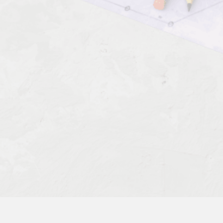
Комментарии к профессии:
Подручный сталевара электропечи
(третий)