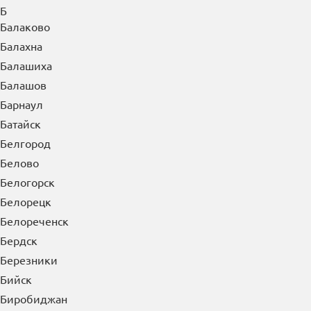
Артем
Архангельск
Асбест
Астрахань
Ачинск
Б
Балаково
Балахна
Балашиха
Балашов
Барнаул
Батайск
Белгород
Белово
Белогорск
Белорецк