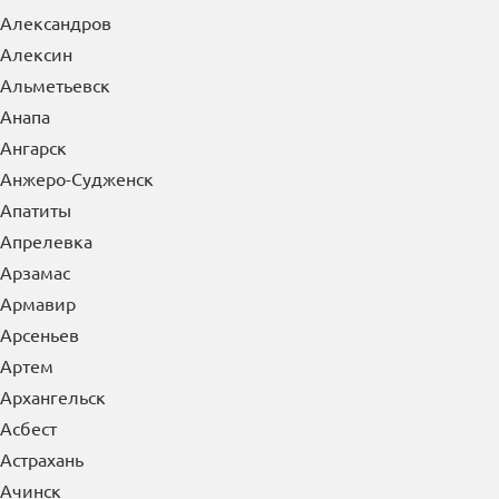
×
Выберите Ваш регион:
Керчь
А
Абакан
Азов
Александров
Алексин
Альметьевск
Анапа
Ангарск
Анжеро-Судженск
Апатиты
Апрелевка
Арзамас
Армавир
Арсеньев