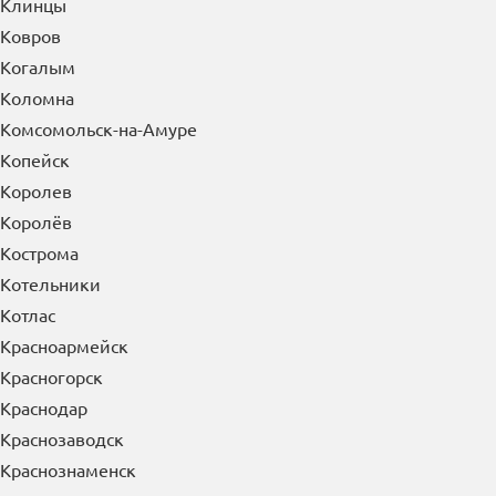
Кирово-Чепецк
Киселевск
Кисловодск
Климовск
Клин
Клинцы
Ковров
Когалым
Коломна
Комсомольск-на-Амуре
Копейск
Королев
Королёв
Кострома
Котельники
Котлас