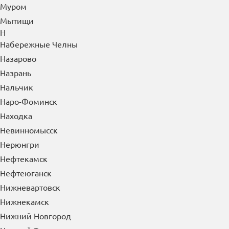
Можайск
Мончегорск
Москва
Московский
Мурманск
Муром
Мытищи
Н
Набережные Челны
Назарово
Назрань
Нальчик
Наро-Фоминск
Находка
Невинномысск
Нерюнгри