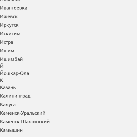
Зеленогорск
Зеленоград
Зеленодольск
Златоуст
И
Иваново
Ивантеевка
Ижевск
Иркутск
Искитим
Истра
Ишим
Ишимбай
Й
Йошкар-Ола
К
Казань