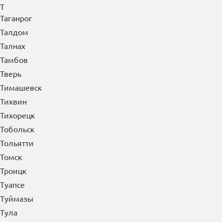
Стерлитамак
Ступино
Сургут
Сызрань
Сыктывкар
Т
Таганрог
Талдом
Талнах
Тамбов
Тверь
Тимашевск
Тихвин
Тихорецк
Тобольск
Тольятти