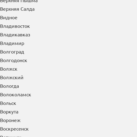
Буйнакск
В
Великие Луки
Великий Новгород
Верея
Верхняя Пышма
Верхняя Салда
Видное
Владивосток
Владикавказ
Владимир
Волгоград
Волгодонск
Волжск
Волжский
Вологда