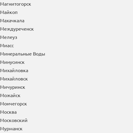
Лысьва
Лыткарино
Люберцы
М
Магадан
Магнитогорск
Майкоп
Махачкала
Междуреченск
Мелеуз
Миасс
Минеральные Воды
Минусинск
Михайловка
Михайловск
Мичуринск