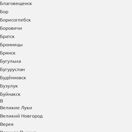
Белореченск
Бердск
Березники
Бийск
Биробиджан
Благовещенск
Бор
Борисоглебск
Боровичи
Братск
Бронницы
Брянск
Бугульма
Бугуруслан
Будённовск
Бузулук