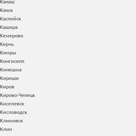
Калининград
Калуга
Каменск-Уральский
Каменск-Шахтинский
Камышин
Канаш
Канск
Каспийск
Кашира
Кемерово
Керчь
Кимры
Кингисепп
Кинешма
Кириши
Киров