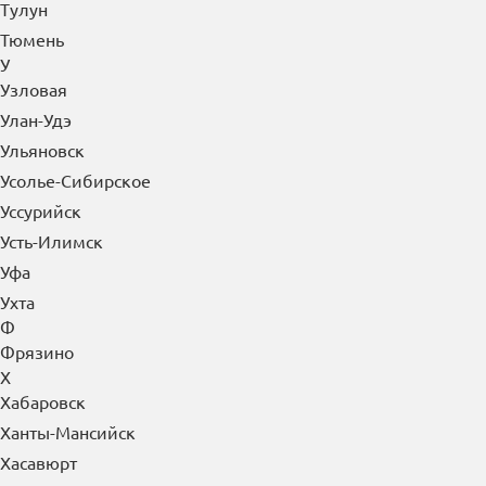
Томск
Троицк
Туапсе
Туймазы
Тула
Тулун
Тюмень
У
Узловая
Улан-Удэ
Ульяновск
Усолье-Сибирское
Уссурийск
Усть-Илимск
Уфа
Ухта
Ф