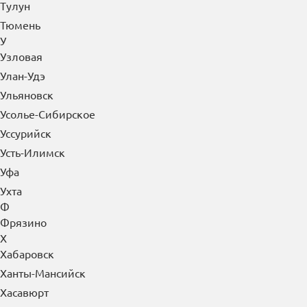
Тулун
Тюмень
У
Узловая
Улан-Удэ
Ульяновск
Усолье-Сибирское
Уссурийск
Усть-Илимск
Уфа
Ухта
Ф
Фрязино
Х
Хабаровск
Ханты-Мансийск
Хасавюрт