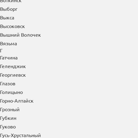
Воткинск
Выборг
Выкса
Высоковск
Вышний Волочек
Вязьма
Г
Гатчина
Геленджик
Георгиевск
Глазов
Голицыно
Горно-Алтайск
Грозный
Губкин
Гуково
Гусь-Хрустальный