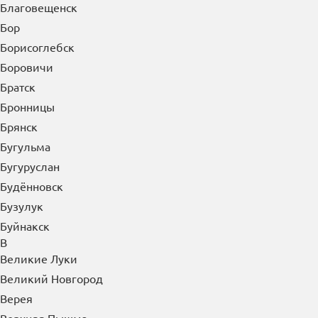
Благовещенск
Бор
Борисоглебск
Боровичи
Братск
Бронницы
Брянск
Бугульма
Бугуруслан
Будённовск
Бузулук
Буйнакск
В
Великие Луки
Великий Новгород
Верея