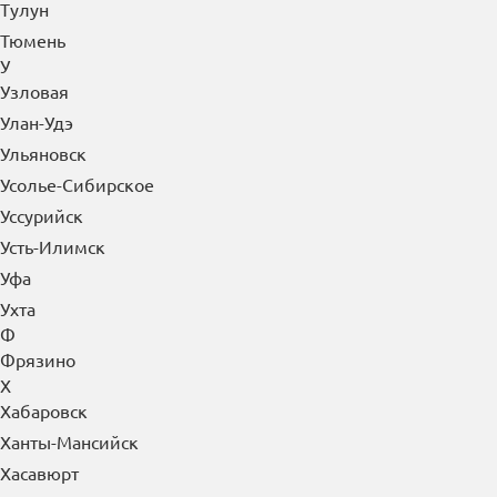
Тулун
Тюмень
У
Узловая
Улан-Удэ
Ульяновск
Усолье-Сибирское
Уссурийск
Усть-Илимск
Уфа
Ухта
Ф
Фрязино
Х
Хабаровск
Ханты-Мансийск
Хасавюрт