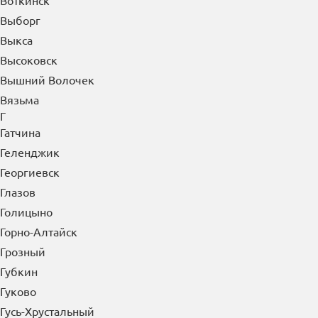
Воткинск
Выборг
Выкса
Высоковск
Вышний Волочек
Вязьма
Г
Гатчина
Геленджик
Георгиевск
Глазов
Голицыно
Горно-Алтайск
Грозный
Губкин
Гуково
Гусь-Хрустальный