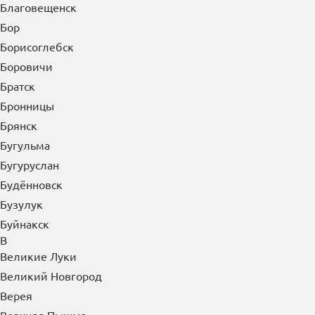
Благовещенск
Бор
Борисоглебск
Боровичи
Братск
Бронницы
Брянск
Бугульма
Бугуруслан
Будённовск
Бузулук
Буйнакск
В
Великие Луки
Великий Новгород
Верея