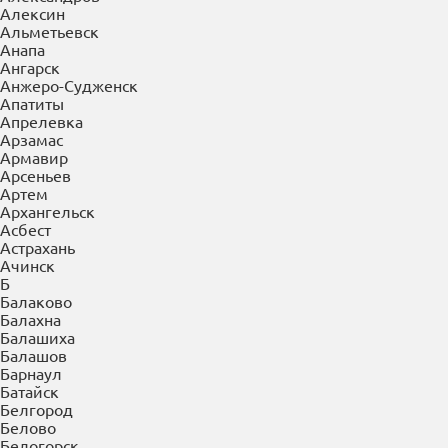
×
Выберите Ваш регион:
Керчь
А
Абакан
Азов
Александров
Алексин
Альметьевск
Анапа
Ангарск
Анжеро-Судженск
Апатиты
Апрелевка
Арзамас
Армавир
Арсеньев
Артем
Архангельск
Асбест
Астрахань
Ачинск
Б
Балаково