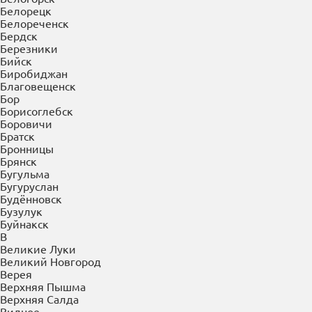
Балахна
Балашиха
Балашов
Барнаул
Батайск
Белгород
Белово
Белогорск
Белорецк
Белореченск
Бердск
Березники
Бийск
Биробиджан
Благовещенск
Бор
Борисоглебск
Боровичи
Братск
Бронницы
Брянск
Бугульма
Бугуруслан
Будённовск
Бузулук