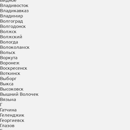
Буйнакск
В
Великие Луки
Великий Новгород
Верея
Верхняя Пышма
Верхняя Салда
Видное
Владивосток
Владикавказ
Владимир
Волгоград
Волгодонск
Волжск
Волжский
Вологда
Волоколамск
Вольск
Воркута
Воронеж
Воскресенск
Воткинск
Выборг
Выкса
Высоковск