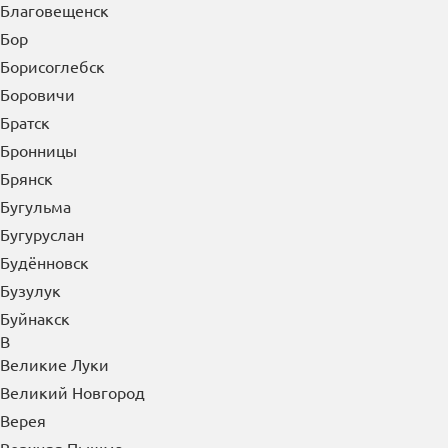
Благовещенск
Бор
Борисоглебск
Боровичи
Братск
Бронницы
Брянск
Бугульма
Бугуруслан
Будённовск
Бузулук
Буйнакск
В
Великие Луки
Великий Новгород
Верея