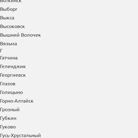
Воткинск
Выборг
Выкса
Высоковск
Вышний Волочек
Вязьма
Г
Гатчина
Геленджик
Георгиевск
Глазов
Голицыно
Горно-Алтайск
Грозный
Губкин
Гуково
Гусь-Хрустальный