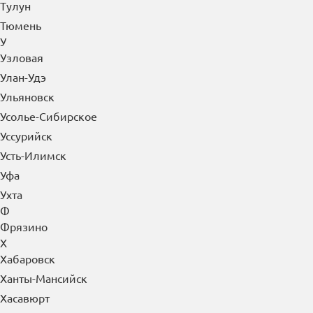
Тулун
Тюмень
У
Узловая
Улан-Удэ
Ульяновск
Усолье-Сибирское
Уссурийск
Усть-Илимск
Уфа
Ухта
Ф
Фрязино
Х
Хабаровск
Ханты-Мансийск
Хасавюрт