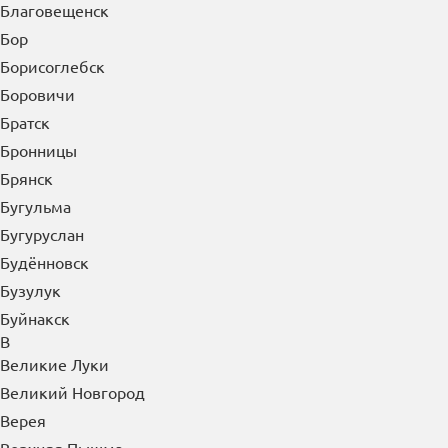
Бийск
Биробиджан
Благовещенск
Бор
Борисоглебск
Боровичи
Братск
Бронницы
Брянск
Бугульма
Бугуруслан
Будённовск
Бузулук
Буйнакск
В
Великие Луки