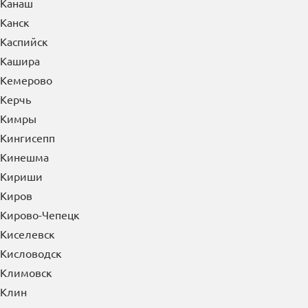
Каменск-Шахтинский
Камышин
Канаш
Канск
Каспийск
Кашира
Кемерово
Керчь
Кимры
Кингисепп
Кинешма
Кириши
Киров
Кирово-Чепецк
Киселевск
Кисловодск