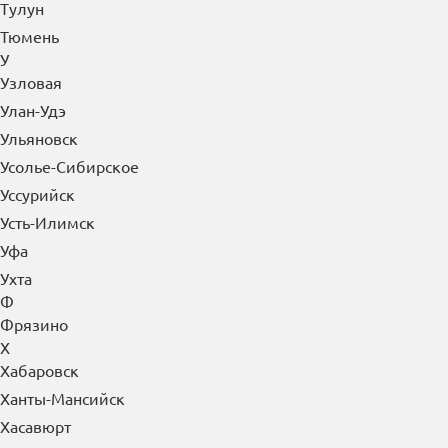
Туймазы
Тула
Тулун
Тюмень
У
Узловая
Улан-Удэ
Ульяновск
Усолье-Сибирское
Уссурийск
Усть-Илимск
Уфа
Ухта
Ф
Фрязино
Х
Хабаровск