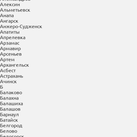
×
Выберите Ваш регион:
Керчь
А
Абакан
Азов
Александров
Алексин
Альметьевск
Анапа
Ангарск
Анжеро-Судженск
Апатиты
Апрелевка
Арзамас
Армавир
Арсеньев
Артем
Архангельск
Асбест
Астрахань
Ачинск
Б
Балаково