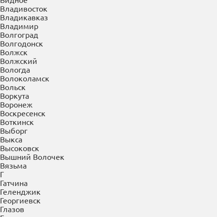
Буйнакск
В
Великие Луки
Великий Новгород
Верея
Верхняя Пышма
Верхняя Салда
Видное
Владивосток
Владикавказ
Владимир
Волгоград
Волгодонск
Волжск
Волжский
Вологда
Волоколамск
Вольск
Воркута
Воронеж
Воскресенск
Воткинск
Выборг
Выкса
Высоковск