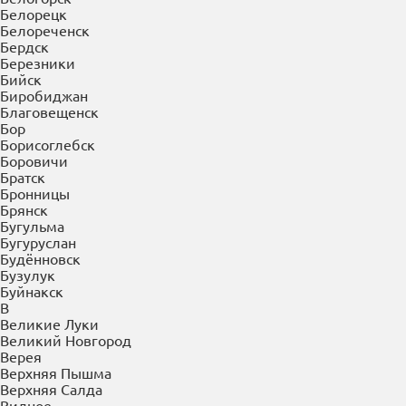
Балахна
Балашиха
Балашов
Барнаул
Батайск
Белгород
Белово
Белогорск
Белорецк
Белореченск
Бердск
Березники
Бийск
Биробиджан
Благовещенск
Бор
Борисоглебск
Боровичи
Братск
Бронницы
Брянск
Бугульма
Бугуруслан
Будённовск
Бузулук