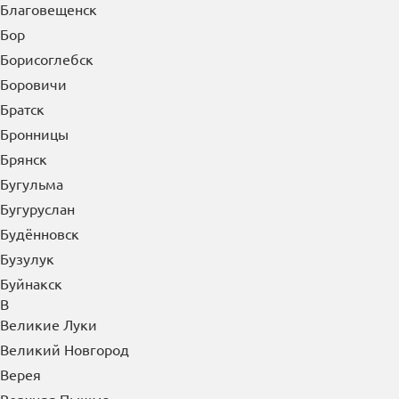
Благовещенск
Бор
Борисоглебск
Боровичи
Братск
Бронницы
Брянск
Бугульма
Бугуруслан
Будённовск
Бузулук
Буйнакск
В
Великие Луки
Великий Новгород
Верея