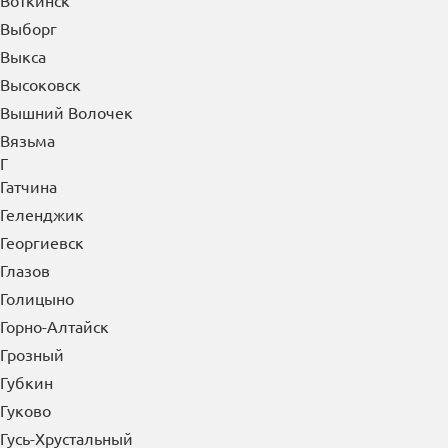
Воткинск
Выборг
Выкса
Высоковск
Вышний Волочек
Вязьма
Г
Гатчина
Геленджик
Георгиевск
Глазов
Голицыно
Горно-Алтайск
Грозный
Губкин
Гуково
Гусь-Хрустальный