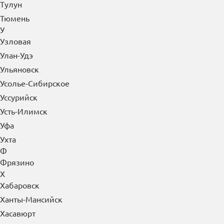
Тулун
Тюмень
У
Узловая
Улан-Удэ
Ульяновск
Усолье-Сибирское
Уссурийск
Усть-Илимск
Уфа
Ухта
Ф
Фрязино
Х
Хабаровск
Ханты-Мансийск
Хасавюрт