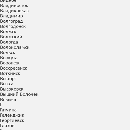
Владивосток
Владикавказ
Владимир
Волгоград
Волгодонск
Волжск
Волжский
Вологда
Волоколамск
Вольск
Воркута
Воронеж
Воскресенск
Воткинск
Выборг
Выкса
Высоковск
Вышний Волочек
Вязьма
Г
Гатчина
Геленджик
Георгиевск
Глазов