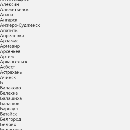
Алексин
Альметьевск
Анапа
Ангарск
Анжеро-Судженск
Апатиты
Апрелевка
Арзамас
Армавир
Арсеньев
Артем
Архангельск
Асбест
Астрахань
Ачинск
Б
Балаково
Балахна
Балашиха
Балашов
Барнаул
Батайск
Белгород
Белово
Белогорск