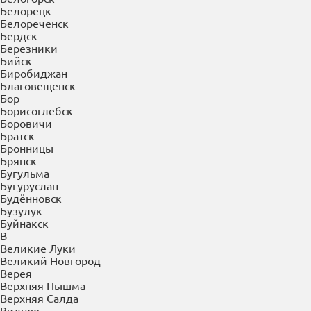
Белорецк
Белореченск
Бердск
Березники
Бийск
Биробиджан
Благовещенск
Бор
Борисоглебск
Боровичи
Братск
Бронницы
Брянск
Бугульма
Бугуруслан
Будённовск
Бузулук
Буйнакск
В
Великие Луки
Великий Новгород
Верея
Верхняя Пышма
Верхняя Салда
Видное