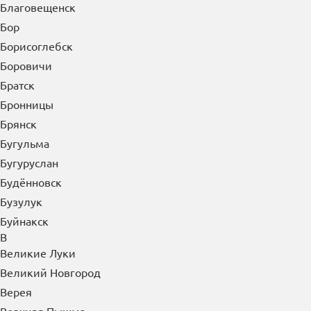
Бийск
Биробиджан
Благовещенск
Бор
Борисоглебск
Боровичи
Братск
Бронницы
Брянск
Бугульма
Бугуруслан
Будённовск
Бузулук
Буйнакск
В
Великие Луки
Великий Новгород