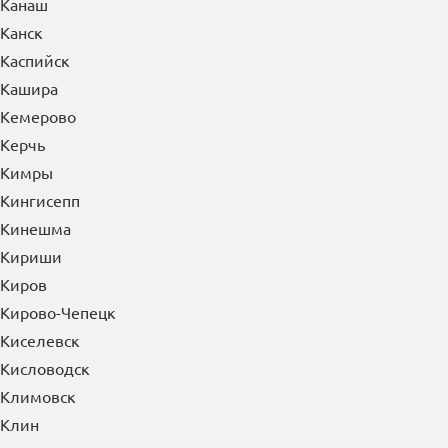
Камышин
Канаш
Канск
Каспийск
Кашира
Кемерово
Керчь
Кимры
Кингисепп
Кинешма
Кириши
Киров
Кирово-Чепецк
Киселевск
Кисловодск
Климовск