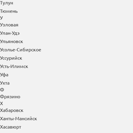
Туймазы
Тула
Тулун
Тюмень
У
Узловая
Улан-Удэ
Ульяновск
Усолье-Сибирское
Уссурийск
Усть-Илимск
Уфа
Ухта
Ф
Фрязино
Х
Хабаровск