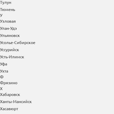
Тулун
Тюмень
У
Узловая
Улан-Удэ
Ульяновск
Усолье-Сибирское
Уссурийск
Усть-Илимск
Уфа
Ухта
Ф
Фрязино
Х
Хабаровск
Ханты-Мансийск
Хасавюрт