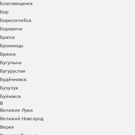
Благовещенск
Бор
Борисоглебск
Боровичи
Братск
Бронницы
Брянск
Бугульма
Бугуруслан
Будённовск
Бузулук
Буйнакск
В
Великие Луки
Великий Новгород
Верея