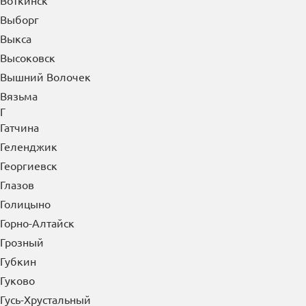
Воткинск
Выборг
Выкса
Высоковск
Вышний Волочек
Вязьма
Г
Гатчина
Геленджик
Георгиевск
Глазов
Голицыно
Горно-Алтайск
Грозный
Губкин
Гуково
Гусь-Хрустальный