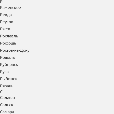
Прокопьевск
Протвино
Прохладный
Псков
Пушкино
Пущино
Пятигорск
Р
Раменское
Ревда
Реутов
Ржев
Рославль
Россошь
Ростов-на-Дону
Рошаль
Рубцовск