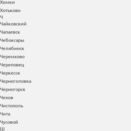
Ухта
Ф
Фрязино
Х
Хабаровск
Ханты-Мансийск
Хасавюрт
Химки
Хотьково
Ч
Чайковский
Чапаевск
Чебоксары
Челябинск
Черемхово
Череповец
Черкесск