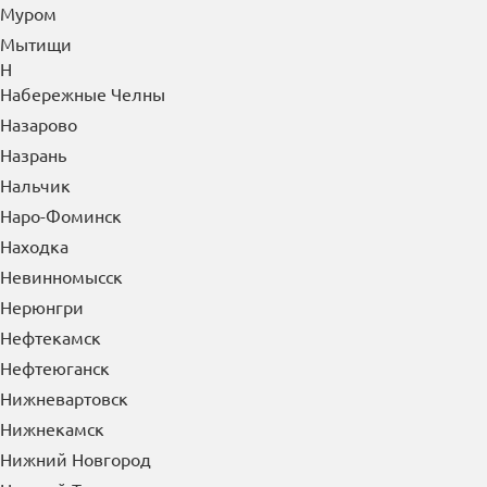
Михайловск
Мичуринск
Можайск
Мончегорск
Москва
Московский
Мурманск
Муром
Мытищи
Н
Набережные Челны
Назарово
Назрань
Нальчик
Наро-Фоминск
Находка
Невинномысск