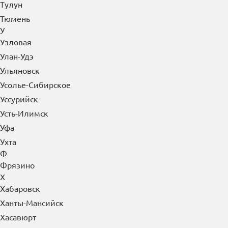
Тобольск
Тольятти
Томск
Троицк
Туапсе
Туймазы
Тула
Тулун
Тюмень
У
Узловая
Улан-Удэ
Ульяновск
Усолье-Сибирское
Уссурийск
Усть-Илимск
Уфа