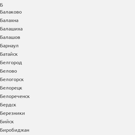
Армавир
Арсеньев
Артем
Архангельск
Асбест
Астрахань
Ачинск
Б
Балаково
Балахна
Балашиха
Балашов
Барнаул
Батайск
Белгород
Белово