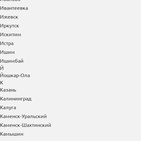
Заринск
Звенигород
Зеленогорск
Зеленоград
Зеленодольск
Златоуст
И
Иваново
Ивантеевка
Ижевск
Иркутск
Искитим
Истра
Ишим
Ишимбай
Й
Йошкар-Ола