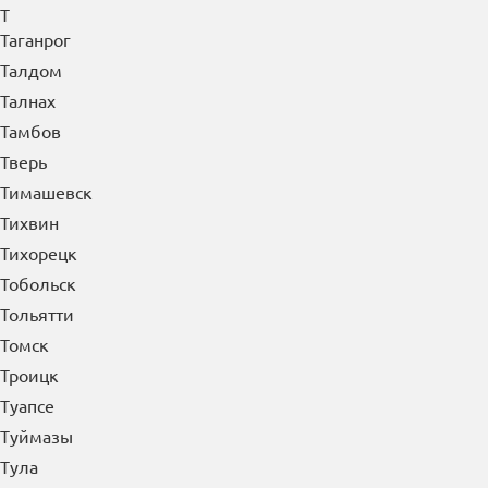
Старая Купавна
Старый Оскол
Стерлитамак
Ступино
Сургут
Сызрань
Сыктывкар
Т
Таганрог
Талдом
Талнах
Тамбов
Тверь
Тимашевск
Тихвин
Тихорецк