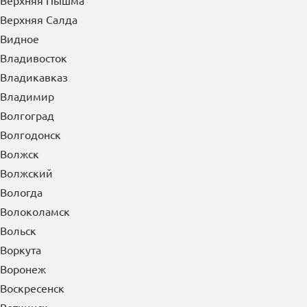
Будённовск
Бузулук
Буйнакск
В
Великие Луки
Великий Новгород
Верея
Верхняя Пышма
Верхняя Салда
Видное
Владивосток
Владикавказ
Владимир
Волгоград
Волгодонск
Волжск
Волжский