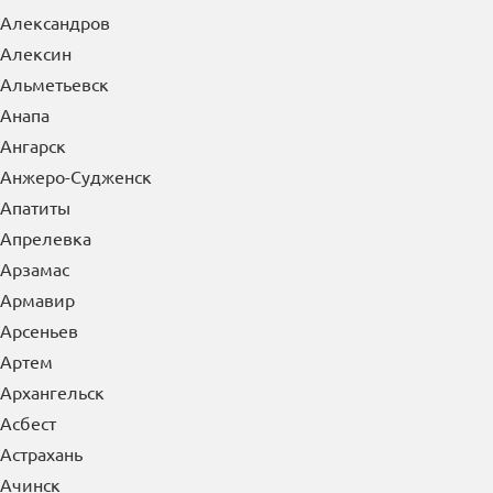
×
Выберите Ваш регион:
Керчь
А
Абакан
Азов
Александров
Алексин
Альметьевск
Анапа
Ангарск
Анжеро-Судженск
Апатиты
Апрелевка
Арзамас