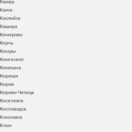
К
Казань
Калининград
Калуга
Каменск-Уральский
Каменск-Шахтинский
Камышин
Канаш
Канск
Каспийск
Кашира
Кемерово
Керчь
Кимры
Кингисепп
Кинешма
Кириши