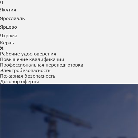
Электросталь
Электроугли
Элиста
Энгельс
Ю
Южно-Сахалинск
Юрга
Я
Якутия
Ярославль
Ярцево
Яхрома
Керчь
Рабочие удостоверения
Повышение квалификации
Профессиональная переподготовка
Электробезопасность
Пожарная безопасность