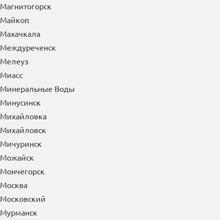
Лосино-Петровский
Луховицы
Лысьва
Лыткарино
Люберцы
М
Магадан
Магнитогорск
Майкоп
Махачкала
Междуреченск
Мелеуз
Миасс
Минеральные Воды
Минусинск
Михайловка