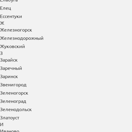
Дрезна
Дубна
Е
Евпатория
Егорьевск
Ейск
Екатеринбург
Елабуга
Елец
Ессентуки
Ж
Железногорск
Железнодорожный
Жуковский
З
Зарайск
Заречный