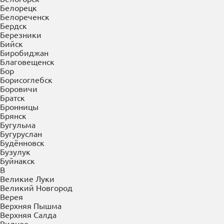
Белорецк
Белореченск
Бердск
Березники
Бийск
Биробиджан
Благовещенск
Бор
Борисоглебск
Боровичи
Братск
Бронницы
Брянск
Бугульма
Бугуруслан
Будённовск
Бузулук
Буйнакск
В
Великие Луки
Великий Новгород
Верея
Верхняя Пышма
Верхняя Салда
Видное