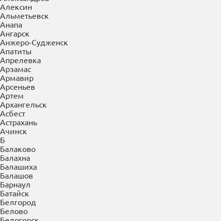
Алексин
Альметьевск
Анапа
Ангарск
Анжеро-Судженск
Апатиты
Апрелевка
Арзамас
Армавир
Арсеньев
Артем
Архангельск
Асбест
Астрахань
Ачинск
Б
Балаково
Балахна
Балашиха
Балашов
Барнаул
Батайск
Белгород
Белово
Белогорск