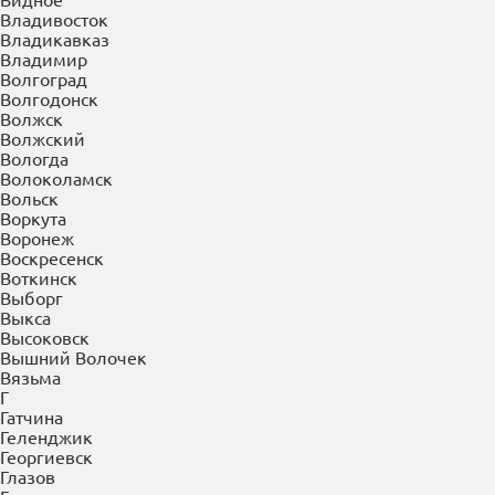
Владивосток
Владикавказ
Владимир
Волгоград
Волгодонск
Волжск
Волжский
Вологда
Волоколамск
Вольск
Воркута
Воронеж
Воскресенск
Воткинск
Выборг
Выкса
Высоковск
Вышний Волочек
Вязьма
Г
Гатчина
Геленджик
Георгиевск
Глазов