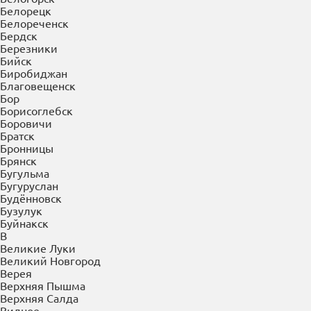
Балахна
Балашиха
Балашов
Барнаул
Батайск
Белгород
Белово
Белогорск
Белорецк
Белореченск
Бердск
Березники
Бийск
Биробиджан
Благовещенск
Бор
Борисоглебск
Боровичи
Братск
Бронницы
Брянск
Бугульма
Бугуруслан
Будённовск
Бузулук