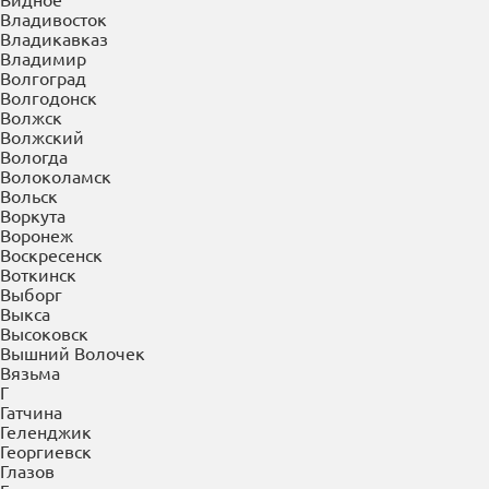
Буйнакск
В
Великие Луки
Великий Новгород
Верея
Верхняя Пышма
Верхняя Салда
Видное
Владивосток
Владикавказ
Владимир
Волгоград
Волгодонск
Волжск
Волжский
Вологда
Волоколамск
Вольск
Воркута
Воронеж
Воскресенск
Воткинск
Выборг
Выкса
Высоковск