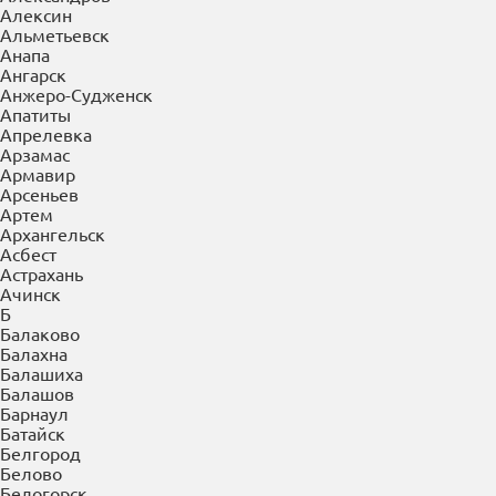
×
Выберите Ваш регион:
Голицыно
А
Абакан
Азов
Александров
Алексин
Альметьевск
Анапа
Ангарск
Анжеро-Судженск
Апатиты
Апрелевка
Арзамас
Армавир
Арсеньев
Артем
Архангельск
Асбест
Астрахань
Ачинск
Б
Балаково