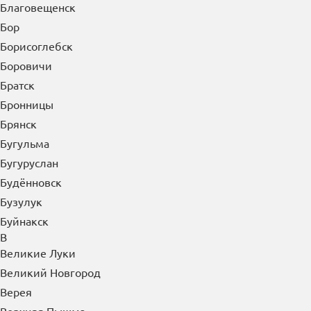
Благовещенск
Бор
Борисоглебск
Боровичи
Братск
Бронницы
Брянск
Бугульма
Бугуруслан
Будённовск
Бузулук
Буйнакск
В
Великие Луки
Великий Новгород
Верея