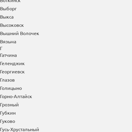
Воткинск
Выборг
Выкса
Высоковск
Вышний Волочек
Вязьма
Г
Гатчина
Геленджик
Георгиевск
Глазов
Голицыно
Горно-Алтайск
Грозный
Губкин
Гуково
Гусь-Хрустальный