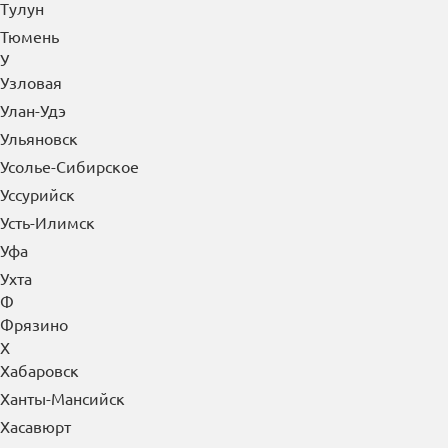
Тулун
Тюмень
У
Узловая
Улан-Удэ
Ульяновск
Усолье-Сибирское
Уссурийск
Усть-Илимск
Уфа
Ухта
Ф
Фрязино
Х
Хабаровск
Ханты-Мансийск
Хасавюрт