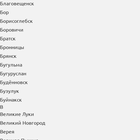
Благовещенск
Бор
Борисоглебск
Боровичи
Братск
Бронницы
Брянск
Бугульма
Бугуруслан
Будённовск
Бузулук
Буйнакск
В
Великие Луки
Великий Новгород
Верея