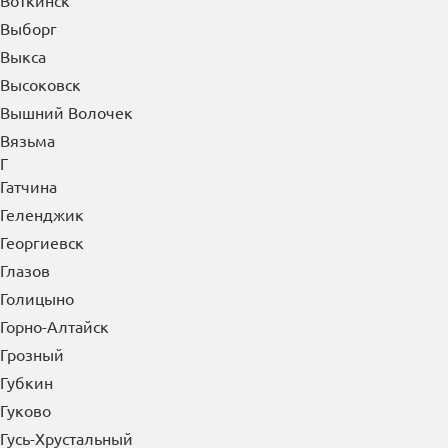
Воткинск
Выборг
Выкса
Высоковск
Вышний Волочек
Вязьма
Г
Гатчина
Геленджик
Георгиевск
Глазов
Голицыно
Горно-Алтайск
Грозный
Губкин
Гуково
Гусь-Хрустальный