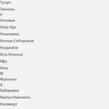
Тулун
Тюмень
У
Узловая
Улан-Удэ
Ульяновск
Усолье-Сибирское
Уссурийск
Усть-Илимск
Уфа
Ухта
Ф
Фрязино
Х
Хабаровск
Ханты-Мансийск
Хасавюрт