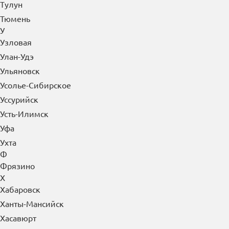
Тулун
Тюмень
У
Узловая
Улан-Удэ
Ульяновск
Усолье-Сибирское
Уссурийск
Усть-Илимск
Уфа
Ухта
Ф
Фрязино
Х
Хабаровск
Ханты-Мансийск
Хасавюрт