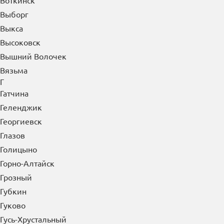
Воткинск
Выборг
Выкса
Высоковск
Вышний Волочек
Вязьма
Г
Гатчина
Геленджик
Георгиевск
Глазов
Голицыно
Горно-Алтайск
Грозный
Губкин
Гуково
Гусь-Хрустальный