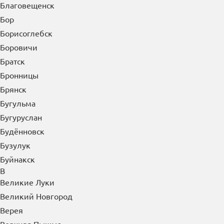
Благовещенск
Бор
Борисоглебск
Боровичи
Братск
Бронницы
Брянск
Бугульма
Бугуруслан
Будённовск
Бузулук
Буйнакск
В
Великие Луки
Великий Новгород
Верея