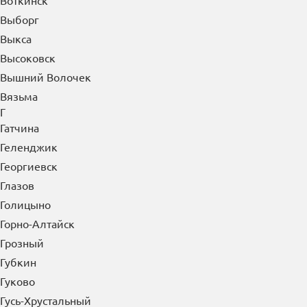
Воткинск
Выборг
Выкса
Высоковск
Вышний Волочек
Вязьма
Г
Гатчина
Геленджик
Георгиевск
Глазов
Голицыно
Горно-Алтайск
Грозный
Губкин
Гуково
Гусь-Хрустальный