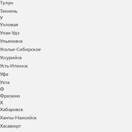
Тулун
Тюмень
У
Узловая
Улан-Удэ
Ульяновск
Усолье-Сибирское
Уссурийск
Усть-Илимск
Уфа
Ухта
Ф
Фрязино
Х
Хабаровск
Ханты-Мансийск
Хасавюрт