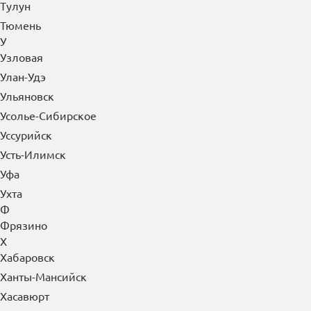
Тулун
Тюмень
У
Узловая
Улан-Удэ
Ульяновск
Усолье-Сибирское
Уссурийск
Усть-Илимск
Уфа
Ухта
Ф
Фрязино
Х
Хабаровск
Ханты-Мансийск
Хасавюрт