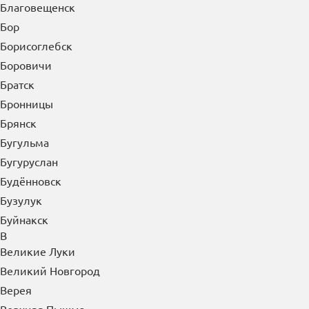
Благовещенск
Бор
Борисоглебск
Боровичи
Братск
Бронницы
Брянск
Бугульма
Бугуруслан
Будённовск
Бузулук
Буйнакск
В
Великие Луки
Великий Новгород
Верея