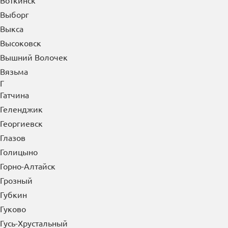
Воткинск
Выборг
Выкса
Высоковск
Вышний Волочек
Вязьма
Г
Гатчина
Геленджик
Георгиевск
Глазов
Голицыно
Горно-Алтайск
Грозный
Губкин
Гуково
Гусь-Хрустальный