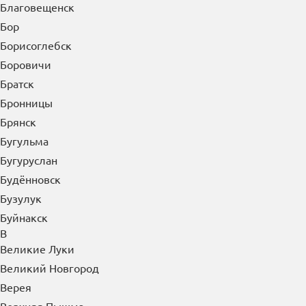
Благовещенск
Бор
Борисоглебск
Боровичи
Братск
Бронницы
Брянск
Бугульма
Бугуруслан
Будённовск
Бузулук
Буйнакск
В
Великие Луки
Великий Новгород
Верея