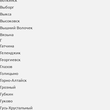
Воткинск
Выборг
Выкса
Высоковск
Вышний Волочек
Вязьма
Г
Гатчина
Геленджик
Георгиевск
Глазов
Голицыно
Горно-Алтайск
Грозный
Губкин
Гуково
Гусь-Хрустальный