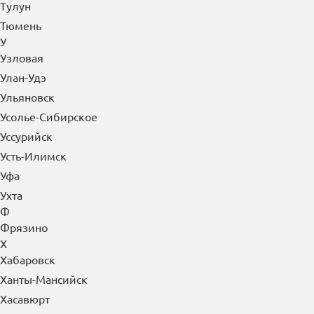
Тулун
Тюмень
У
Узловая
Улан-Удэ
Ульяновск
Усолье-Сибирское
Уссурийск
Усть-Илимск
Уфа
Ухта
Ф
Фрязино
Х
Хабаровск
Ханты-Мансийск
Хасавюрт