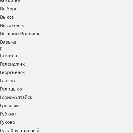
Воткинск
Выборг
Выкса
Высоковск
Вышний Волочек
Вязьма
Г
Гатчина
Геленджик
Георгиевск
Глазов
Голицыно
Горно-Алтайск
Грозный
Губкин
Гуково
Гусь-Хрустальный