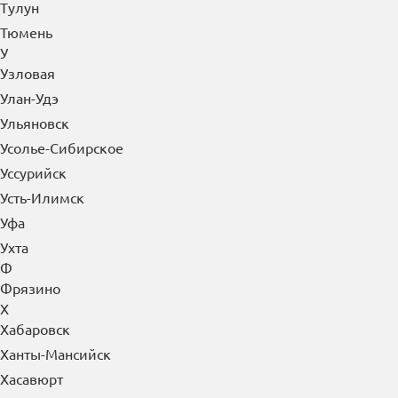
Тулун
Тюмень
У
Узловая
Улан-Удэ
Ульяновск
Усолье-Сибирское
Уссурийск
Усть-Илимск
Уфа
Ухта
Ф
Фрязино
Х
Хабаровск
Ханты-Мансийск
Хасавюрт