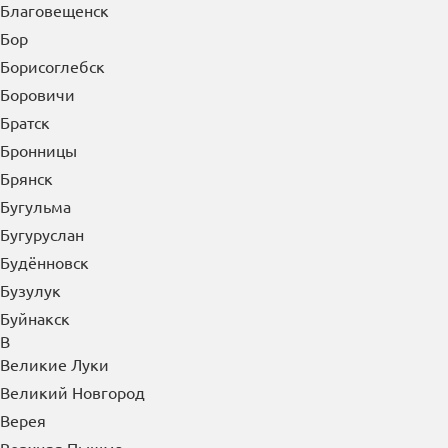
Благовещенск
Бор
Борисоглебск
Боровичи
Братск
Бронницы
Брянск
Бугульма
Бугуруслан
Будённовск
Бузулук
Буйнакск
В
Великие Луки
Великий Новгород
Верея