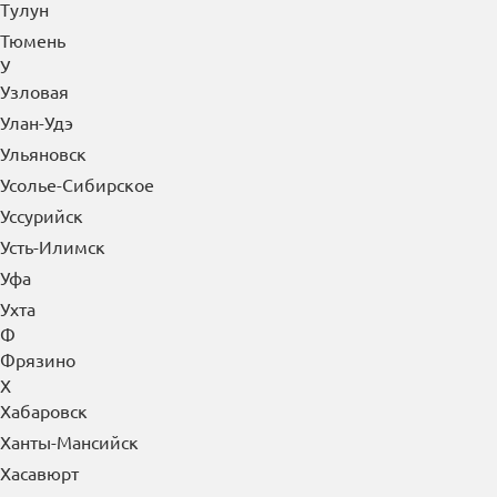
Тулун
Тюмень
У
Узловая
Улан-Удэ
Ульяновск
Усолье-Сибирское
Уссурийск
Усть-Илимск
Уфа
Ухта
Ф
Фрязино
Х
Хабаровск
Ханты-Мансийск
Хасавюрт