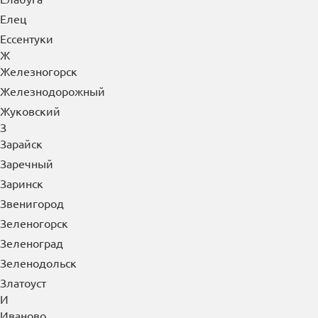
Елабуга
Елец
Ессентуки
Ж
Железногорск
Железнодорожный
Жуковский
З
Зарайск
Заречный
Заринск
Звенигород
Зеленогорск
Зеленоград
Зеленодольск
Златоуст
И
Иваново