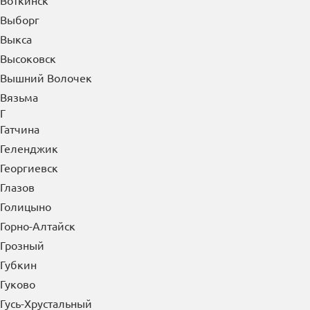
Воткинск
Выборг
Выкса
Высоковск
Вышний Волочек
Вязьма
Г
Гатчина
Геленджик
Георгиевск
Глазов
Голицыно
Горно-Алтайск
Грозный
Губкин
Гуково
Гусь-Хрустальный