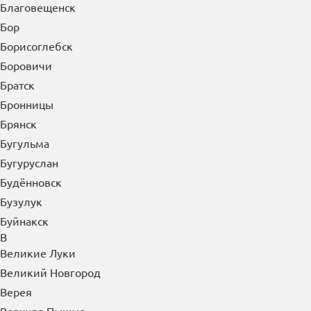
Благовещенск
Бор
Борисоглебск
Боровичи
Братск
Бронницы
Брянск
Бугульма
Бугуруслан
Будённовск
Бузулук
Буйнакск
В
Великие Луки
Великий Новгород
Верея