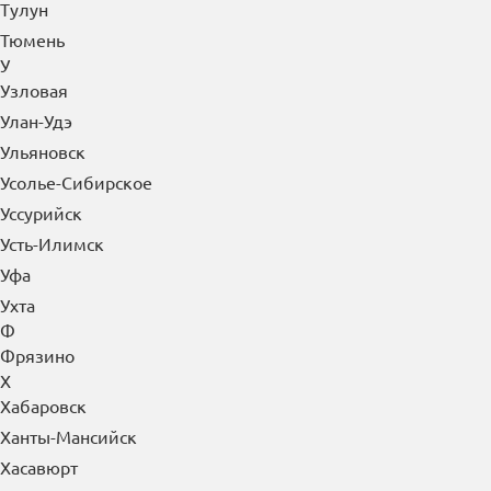
Тулун
Тюмень
У
Узловая
Улан-Удэ
Ульяновск
Усолье-Сибирское
Уссурийск
Усть-Илимск
Уфа
Ухта
Ф
Фрязино
Х
Хабаровск
Ханты-Мансийск
Хасавюрт