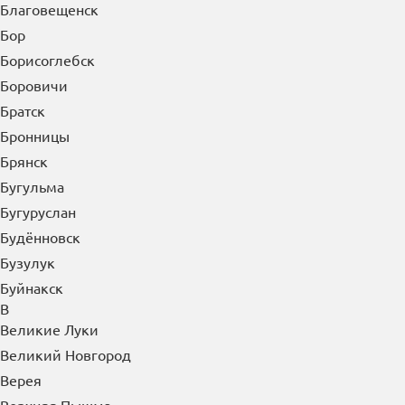
Благовещенск
Бор
Борисоглебск
Боровичи
Братск
Бронницы
Брянск
Бугульма
Бугуруслан
Будённовск
Бузулук
Буйнакск
В
Великие Луки
Великий Новгород
Верея