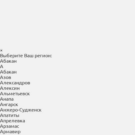
Алексин
Альметьевск
Анапа
Ангарск
Анжеро-Судженск
Апатиты
Апрелевка
Арзамас
Армавир
Арсеньев
Артем
Архангельск
Асбест
Астрахань
Ачинск
Б
Балаково
Балахна
Балашиха
Балашов
Барнаул
Батайск
Белгород
Белово
Белогорск