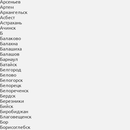
Белорецк
Белореченск
Бердск
Березники
Бийск
Биробиджан
Благовещенск
Бор
Борисоглебск
Боровичи
Братск
Бронницы
Брянск
Бугульма
Бугуруслан
Будённовск
Бузулук
Буйнакск
В
Великие Луки
Великий Новгород
Верея
Верхняя Пышма
Верхняя Салда
Видное