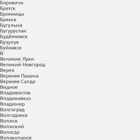
Владивосток
Владикавказ
Владимир
Волгоград
Волгодонск
Волжск
Волжский
Вологда
Волоколамск
Вольск
Воркута
Воронеж
Воскресенск
Воткинск
Выборг
Выкса
Высоковск
Вышний Волочек
Вязьма
Г
Гатчина
Геленджик
Георгиевск
Глазов