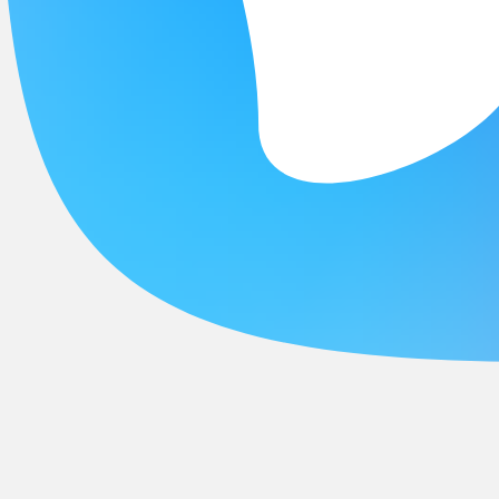
×
Выберите Ваш регион:
Абакан
А
Абакан
Азов
Александров