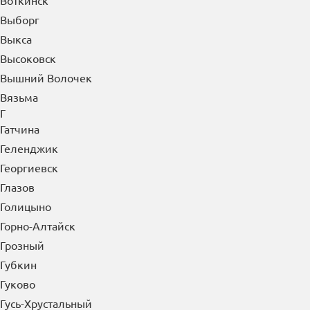
Воткинск
Выборг
Выкса
Высоковск
Вышний Волочек
Вязьма
Г
Гатчина
Геленджик
Георгиевск
Глазов
Голицыно
Горно-Алтайск
Грозный
Губкин
Гуково
Гусь-Хрустальный