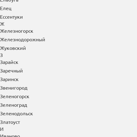
Елабуга
Елец
Ессентуки
Ж
Железногорск
Железнодорожный
Жуковский
З
Зарайск
Заречный
Заринск
Звенигород
Зеленогорск
Зеленоград
Зеленодольск
Златоуст
И
Иваново