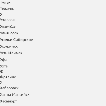
Тулун
Тюмень
У
Узловая
Улан-Удэ
Ульяновск
Усолье-Сибирское
Уссурийск
Усть-Илимск
Уфа
Ухта
Ф
Фрязино
Х
Хабаровск
Ханты-Мансийск
Хасавюрт