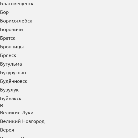
Благовещенск
Бор
Борисоглебск
Боровичи
Братск
Бронницы
Брянск
Бугульма
Бугуруслан
Будённовск
Бузулук
Буйнакск
В
Великие Луки
Великий Новгород
Верея