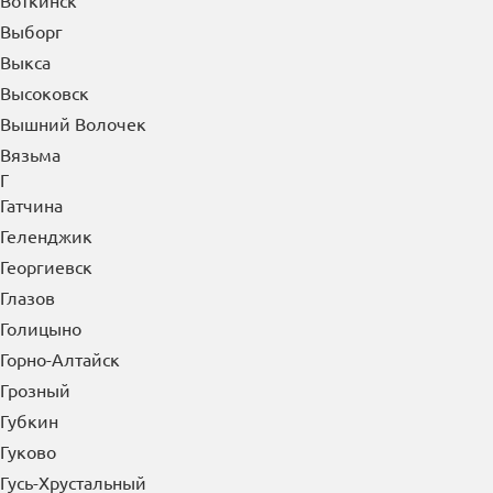
Воткинск
Выборг
Выкса
Высоковск
Вышний Волочек
Вязьма
Г
Гатчина
Геленджик
Георгиевск
Глазов
Голицыно
Горно-Алтайск
Грозный
Губкин
Гуково
Гусь-Хрустальный