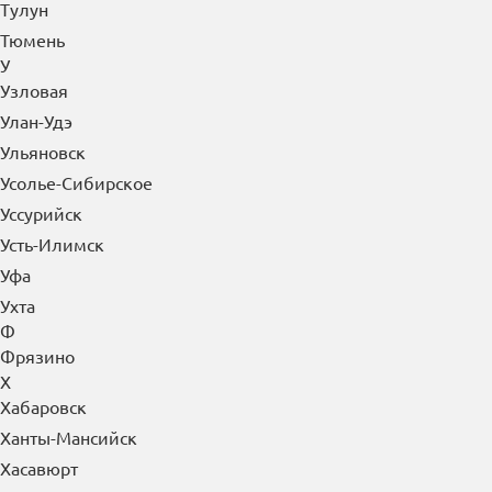
Тулун
Тюмень
У
Узловая
Улан-Удэ
Ульяновск
Усолье-Сибирское
Уссурийск
Усть-Илимск
Уфа
Ухта
Ф
Фрязино
Х
Хабаровск
Ханты-Мансийск
Хасавюрт