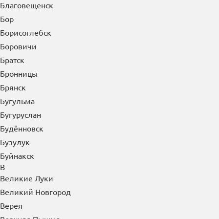
Благовещенск
Бор
Борисоглебск
Боровичи
Братск
Бронницы
Брянск
Бугульма
Бугуруслан
Будённовск
Бузулук
Буйнакск
В
Великие Луки
Великий Новгород
Верея