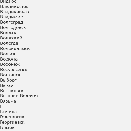
Бузулук
Буйнакск
В
Великие Луки
Великий Новгород
Верея
Верхняя Пышма
Верхняя Салда
Видное
Владивосток
Владикавказ
Владимир
Волгоград
Волгодонск
Волжск
Волжский
Вологда
Волоколамск
Вольск
Воркута
Воронеж
Воскресенск
Воткинск
Выборг
Выкса