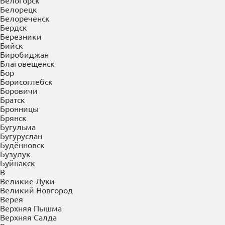
Балаково
Балахна
Балашиха
Балашов
Барнаул
Батайск
Белгород
Белово
Белогорск
Белорецк
Белореченск
Бердск
Березники
Бийск
Биробиджан
Благовещенск
Бор
Борисоглебск
Боровичи
Братск
Бронницы
Брянск
Бугульма
Бугуруслан
Будённовск