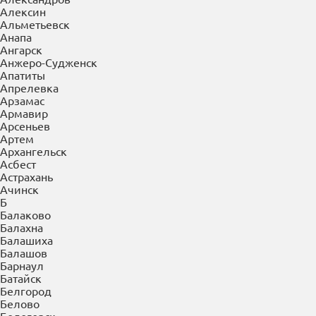
×
Выберите Ваш регион:
Абакан
А
Абакан
Азов
Александров
Алексин
Альметьевск
Анапа
Ангарск
Анжеро-Судженск
Апатиты
Апрелевка
Арзамас
Армавир
Арсеньев
Артем
Архангельск
Асбест
Астрахань
Ачинск
Б