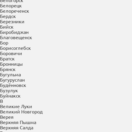
Балаково
Балахна
Балашиха
Балашов
Барнаул
Батайск
Белгород
Белово
Белогорск
Белорецк
Белореченск
Бердск
Березники
Бийск
Биробиджан
Благовещенск
Бор
Борисоглебск
Боровичи
Братск
Бронницы
Брянск
Бугульма
Бугуруслан
Будённовск