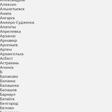
×
Выберите Ваш регион:
Абакан
А
Абакан
Азов
Александров
Алексин
Альметьевск
Анапа
Ангарск
Анжеро-Судженск
Апатиты
Апрелевка
Арзамас
Армавир
Арсеньев
Артем
Архангельск
Асбест
Астрахань
Ачинск
Б