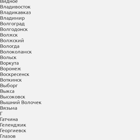
Бузулук
Буйнакск
В
Великие Луки
Великий Новгород
Верея
Верхняя Пышма
Верхняя Салда
Видное
Владивосток
Владикавказ
Владимир
Волгоград
Волгодонск
Волжск
Волжский
Вологда
Волоколамск
Вольск
Воркута
Воронеж
Воскресенск
Воткинск
Выборг
Выкса