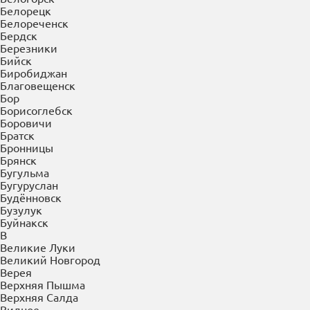
Балахна
Балашиха
Балашов
Барнаул
Батайск
Белгород
Белово
Белогорск
Белорецк
Белореченск
Бердск
Березники
Бийск
Биробиджан
Благовещенск
Бор
Борисоглебск
Боровичи
Братск
Бронницы
Брянск
Бугульма
Бугуруслан
Будённовск
Бузулук